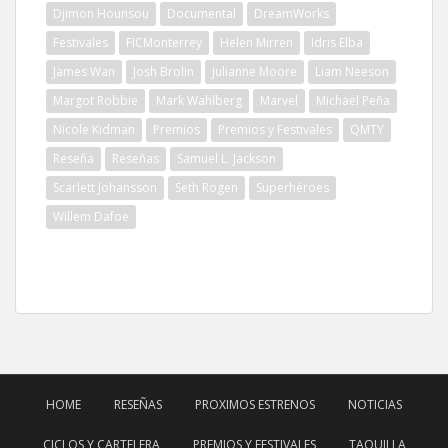
Djimon Hounsou
Documental
DreamWorks
Festivales
FICMonterrey
Helen Mirren
Idris Elba
James Wan
Josh Brolin
Julianne Moore
Liam Neeson
Margot Robbie
Mark Wahlberg
Marvel
Michael Peña
Nicole Kidman
Premios
Premios y Festivales
QMTY
Reseña
Reseñas
Samuel L. Jackson
Scarlett Johansson
Seth Rogen
Superhéroes
Willem Dafoe
HOME
RESEÑAS
PROXIMOS ESTRENOS
NOTICIAS
CICLOS Y CARTELERA
PREMIOS Y FESTIVALES
TAQUILLA