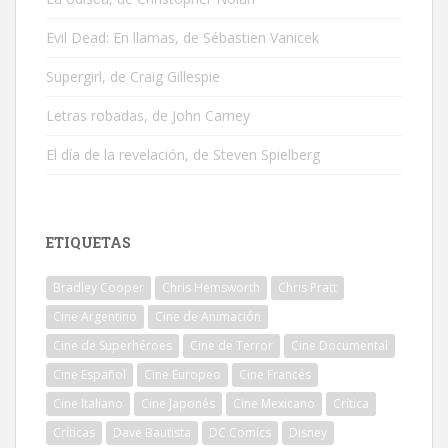
Evil Dead: En llamas, de Sébastien Vanicek
Supergirl, de Craig Gillespie
Letras robadas, de John Carney
El día de la revelación, de Steven Spielberg
ETIQUETAS
Bradley Cooper
Chris Hemsworth
Chris Pratt
Cine Argentino
Cine de Animación
Cine de Superhéroes
Cine de Terror
Cine Documental
Cine Español
Cine Europeo
Cine Francés
Cine Italiano
Cine Japonés
Cine Mexicano
Crítica
Críticas
Dave Bautista
DC Comics
Disney