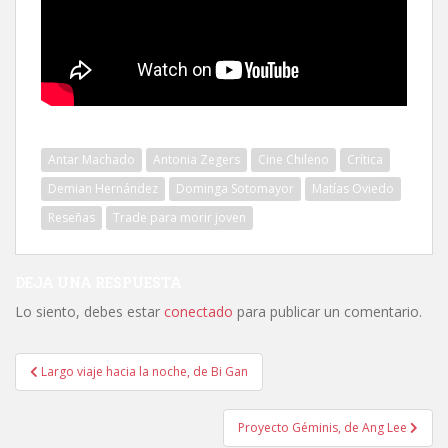
Antar Machado
Antonia Zegers
Cine Chileno
Crítica
Demian Hernández
Dominga Sotomayor
Matías Oviedo
Reseñas
Trade para morir joven
DEJA UNA RESPUESTA
Lo siento, debes estar
conectado
para publicar un comentario.
Navegación
Largo viaje hacia la noche, de Bi Gan
de
entradas
Proyecto Géminis, de Ang Lee