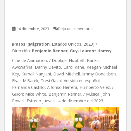
Renner, Guy-Laurent
Homsy
14 diciembre, 2023
Deja un comentario
¡Patos!
(
Migration
,
Estados Unidos, 2023) /
Dirección:
Benjamin Renner, Guy-Laurent Homsy
.
Cine de Animación. / Doblaje: Elizabeth Banks,
Awkwafina, Danny DeVito, Carol Kane, Keegan-Michael
Key, Kumail Nanjiani, David Mitchell, Jimmy Donaldson,
Elyas M’Barek, Tresi Gazal. Versión en español:
Fernanda Castillo, Alfonso Herrera, Humberto Vélez. /
Guion: Mike White, Benjamin Renner. / Música: John
Powell. Estreno jueves 14 de diciembre del 2023.