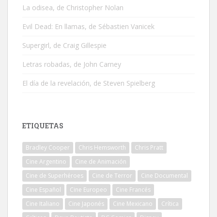
La odisea, de Christopher Nolan
Evil Dead: En llamas, de Sébastien Vanicek
Supergirl, de Craig Gillespie
Letras robadas, de John Carney
El día de la revelación, de Steven Spielberg
ETIQUETAS
Bradley Cooper
Chris Hemsworth
Chris Pratt
Cine Argentino
Cine de Animación
Cine de Superhéroes
Cine de Terror
Cine Documental
Cine Español
Cine Europeo
Cine Francés
Cine Italiano
Cine Japonés
Cine Mexicano
Crítica