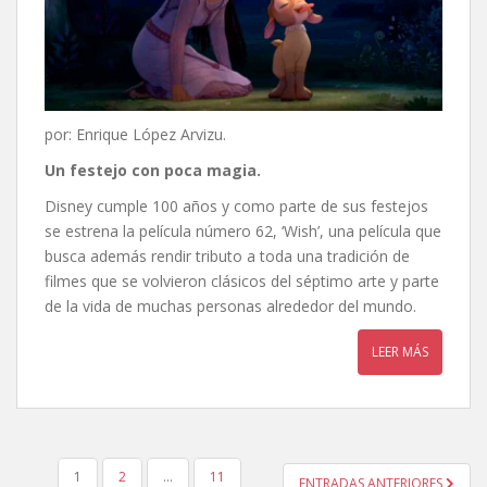
por: Enrique López Arvizu.
Un festejo con poca magia.
Disney cumple 100 años y como parte de sus festejos
se estrena la película número 62, ‘Wish’, una película que
busca además rendir tributo a toda una tradición de
filmes que se volvieron clásicos del séptimo arte y parte
de la vida de muchas personas alrededor del mundo.
LEER MÁS
PAGINACIÓN
1
2
…
11
ENTRADAS ANTERIORES