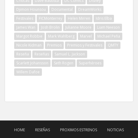
Críticas
Dave Bautista
DC Comics
Disney
Djimon Hounsou
Documental
DreamWorks
Festivales
FICMonterrey
Helen Mirren
Idris Elba
James Wan
Josh Brolin
Julianne Moore
Liam Neeson
Margot Robbie
Mark Wahlberg
Marvel
Michael Peña
Nicole Kidman
Premios
Premios y Festivales
QMTY
Reseña
Reseñas
Samuel L. Jackson
Scarlett Johansson
Seth Rogen
Superhéroes
Willem Dafoe
HOME
RESEÑAS
PROXIMOS ESTRENOS
NOTICIAS