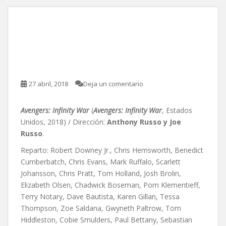
Avengers: Infinity War, de
Anthony Russo y Joe
Russo
27 abril, 2018
Deja un comentario
Avengers: Infinity War
(
Avengers: Infinity War
, Estados
Unidos, 2018) / Dirección:
Anthony Russo y Joe
Russo
.
Reparto: Robert Downey Jr., Chris Hemsworth, Benedict
Cumberbatch, Chris Evans, Mark Ruffalo, Scarlett
Johansson, Chris Pratt, Tom Holland, Josh Brolin,
Elizabeth Olsen, Chadwick Boseman, Pom Klementieff,
Terry Notary, Dave Bautista, Karen Gillan, Tessa
Thompson, Zoe Saldana, Gwyneth Paltrow, Tom
Hiddleston, Cobie Smulders, Paul Bettany, Sebastian