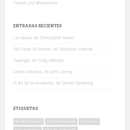
Tweets por @tantocine
ENTRADAS RECIENTES
La odisea, de Christopher Nolan
Evil Dead: En llamas, de Sébastien Vanicek
Supergirl, de Craig Gillespie
Letras robadas, de John Carney
El día de la revelación, de Steven Spielberg
ETIQUETAS
Bradley Cooper
Chris Hemsworth
Chris Pratt
Cine Argentino
Cine de Animación