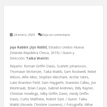
Jojo Rabbit, de Taika
Waititi
24 enero, 2020
Deja un comentario
Jojo Rabbit
(
Jojo Rabbit,
Estados Unidos-Nueva
Zelanda-República Checa, 2019) / Guion y
Dirección:
Taika Waititi
.
Reparto: Roman Griffin Davis, Scarlett Johansson,
Thomasin McKenzie, Taika Waititi, Sam Rockwell, Rebel
Wilson, Alfie Allen, Stephen Merchant, Archie Yates,
Luke Brandon Field, Sam Haygarth, Stanislav Callas, Joe
Weintraub, Brian Caspe, Gabriel Andrews, Billy Rayner,
Christian Howlings, Gilby Griffin Davis, Hardy Griffin
Davis, Curtis Matthew, Robert East. / Guion: Taika
Waititi (Novela: Christine Leunens). / Fotografía: Mihai