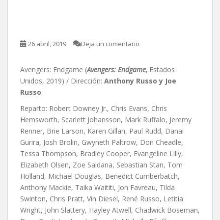
Anthony Russo y Joe
Russo
26 abril, 2019
Deja un comentario
Avengers: Endgame (
Avengers: Endgame,
Estados
Unidos, 2019) / Dirección:
Anthony Russo y Joe
Russo
.
Reparto: Robert Downey Jr., Chris Evans, Chris
Hemsworth, Scarlett Johansson, Mark Ruffalo, Jeremy
Renner, Brie Larson, Karen Gillan, Paul Rudd, Danai
Gurira, Josh Brolin, Gwyneth Paltrow, Don Cheadle,
Tessa Thompson, Bradley Cooper, Evangeline Lilly,
Elizabeth Olsen, Zoe Saldana, Sebastian Stan, Tom
Holland, Michael Douglas, Benedict Cumberbatch,
Anthony Mackie, Taika Waititi, Jon Favreau, Tilda
Swinton, Chris Pratt, Vin Diesel, René Russo, Letitia
Wright, John Slattery, Hayley Atwell, Chadwick Boseman,