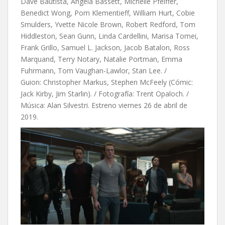
Dave Bautista, Angela Bassett, Michelle Pfeiffer,
Benedict Wong, Pom Klementieff, William Hurt, Cobie
Smulders, Yvette Nicole Brown, Robert Redford, Tom
Hiddleston, Sean Gunn, Linda Cardellini, Marisa Tomei,
Frank Grillo, Samuel L. Jackson, Jacob Batalon, Ross
Marquand, Terry Notary, Natalie Portman, Emma
Fuhrmann, Tom Vaughan-Lawlor, Stan Lee. /
Guion:
Christopher Markus,
Stephen McFeely (Cómic:
Jack Kirby,
Jim Starlin). / Fotografía: Trent Opaloch. /
Música: Alan Silvestri. Estreno viernes 26 de abril de
2019.