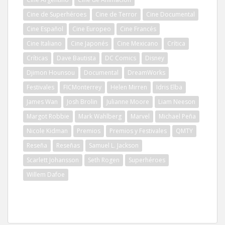
Cine de Superhéroes
Cine de Terror
Cine Documental
Cine Español
Cine Europeo
Cine Francés
Cine Italiano
Cine Japonés
Cine Mexicano
Crítica
Críticas
Dave Bautista
DC Comics
Disney
Djimon Hounsou
Documental
DreamWorks
Festivales
FICMonterrey
Helen Mirren
Idris Elba
James Wan
Josh Brolin
Julianne Moore
Liam Neeson
Margot Robbie
Mark Wahlberg
Marvel
Michael Peña
Nicole Kidman
Premios
Premios y Festivales
QMTY
Reseña
Reseñas
Samuel L. Jackson
Scarlett Johansson
Seth Rogen
Superhéroes
Willem Dafoe