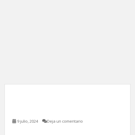
La otra cara de la Luna, de
Greg Berlanti
9 julio, 2024
Deja un comentario