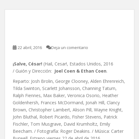
¡Salve, César!, de Joel
Coen & Ethan Coen
22 abril, 2016
Deja un comentario
¡Salve, César!
(Hail, Cesar!, Estados Unidos, 2016
/ Guión y Dirección:
Joel Coen & Ethan Coen
.
Reparto: Josh Brolin, George Clooney, Alden Ehrenreich,
Tilda Swinton, Scarlett Johansson, Channing Tatum,
Ralph Fiennes, Max Baker, Veronica Osorio, Heather
Goldenhersh, Frances McDormand, Jonah Hill, Clancy
Brown, Christopher Lambert, Alison Pill, Wayne Knight,
John Bluthal, Robert Picardo, Fisher Stevens, Patrick
Fischler, Tom Musgrave, David Krumholtz, Emily
Beecham. / Fotografía: Roger Deakins. / Música: Carter
Burwell. Estreno viernes 22 de abril de 2016.