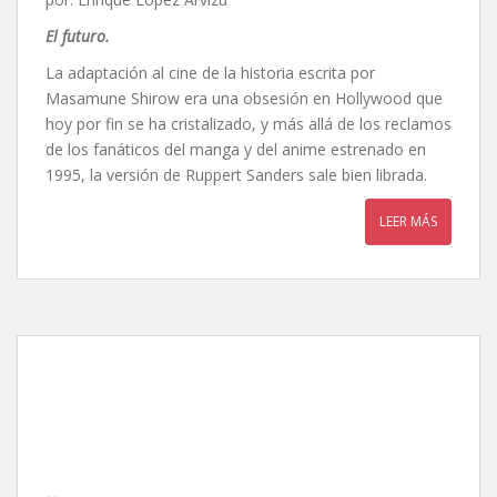
El futuro
.
La adaptación al cine de la historia escrita por
Masamune Shirow era una obsesión en Hollywood que
hoy por fin se ha cristalizado, y más allá de los reclamos
de los fanáticos del manga y del anime estrenado en
1995, la versión de Ruppert Sanders sale bien librada.
LEER MÁS
Capitán América: Civil
War, de Antonhy Russo y
Joe Russo