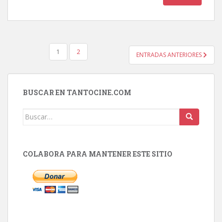
PAGINACIÓN
1
2
ENTRADAS ANTERIORES
DE
ENTRADAS
BUSCAR EN TANTOCINE.COM
Buscar:
COLABORA PARA MANTENER ESTE SITIO