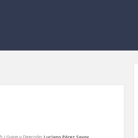
z Savoy
 / Guion y Dirección:
Luciano Pérez Savoy
.