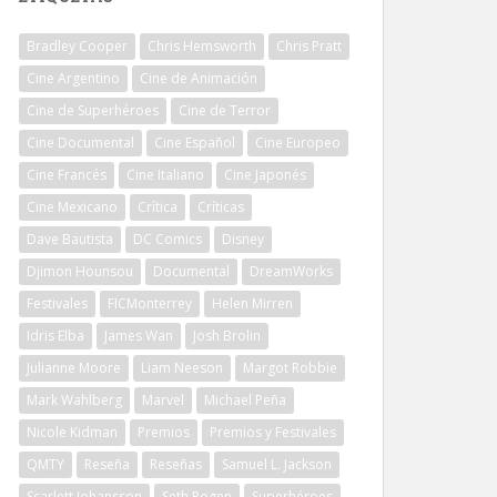
Bradley Cooper
Chris Hemsworth
Chris Pratt
Cine Argentino
Cine de Animación
Cine de Superhéroes
Cine de Terror
Cine Documental
Cine Español
Cine Europeo
Cine Francés
Cine Italiano
Cine Japonés
Cine Mexicano
Crítica
Críticas
Dave Bautista
DC Comics
Disney
Djimon Hounsou
Documental
DreamWorks
Festivales
FICMonterrey
Helen Mirren
Idris Elba
James Wan
Josh Brolin
Julianne Moore
Liam Neeson
Margot Robbie
Mark Wahlberg
Marvel
Michael Peña
Nicole Kidman
Premios
Premios y Festivales
QMTY
Reseña
Reseñas
Samuel L. Jackson
Scarlett Johansson
Seth Rogen
Superhéroes