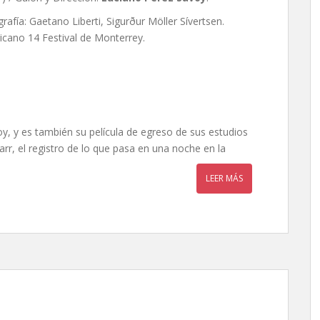
grafía: Gaetano Liberti, Sigurður Möller Sívertsen.
ano 14 Festival de Monterrey.
y, y es también su película de egreso de sus estudios
rr, el registro de lo que pasa en una noche en la
LEER MÁS
za Terrazas