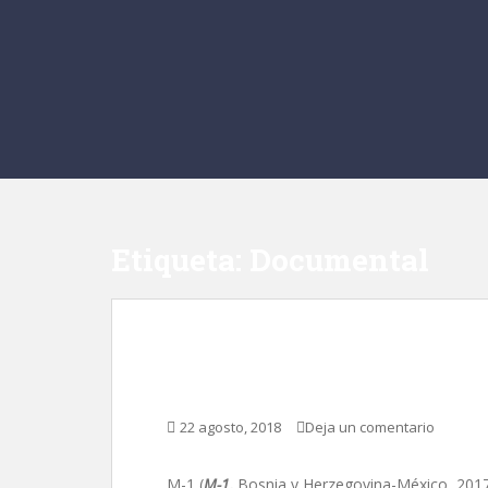
Etiqueta:
Documental
M-1, de Luciano Pére
22 agosto, 2018
Deja un comentario
M-1 (
M-1,
Bosnia y Herzegovina-México, 2017)