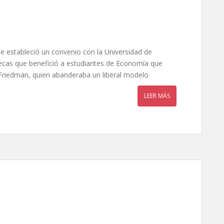
ile estableció un convenio con la Universidad de
cas que benefició a estudiantes de Economía que
 Friedman, quien abanderaba un liberal modelo
LEER MÁS
, de Evangelia Kranioti