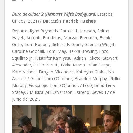
Duro de cuidar 2
(
Hitman’s Wife’s Bodyguard,
Estados
Unidos, 2021) / Dirección:
Patrick Hughes
.
Reparto: Ryan Reynolds, Samuel L. Jackson, Salma
Hayek, Antonio Banderas, Morgan Freeman, Frank
Grillo, Tom Hopper, Richard E. Grant, Gabriella Wright,
Caroline Goodall, Tomi May, Bekka Bowling, Enzo
Squillino Jr., Kristofer Kamiyasu, Adrian Fekete, Stewart
Alexander, Giulio Berruti, Blake Ritson, Brian Caspe,
Kate Nichols, Dragan Micanovic, Kateryna Globa, Ivo
Arakov. / Guion:
Tom O’Connor,
Brandon Murphy,
Phillip
Murphy.
Personaje:
Tom O’Connor. / Fotografía: Terry
Stacey. / Música: Atli Örvarsson. Estreno jueves 17 de
junio del 2021.