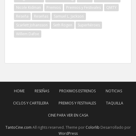
Nicole Kidman
Premios
Premios y Festivales
QMTY
Reseña
Reseñas
Samuel L. Jackson
Scarlett Johansson
Seth Rogen
Superhéroes
Willem Dafoe
HOME
RESEÑAS
PROXIMOS ESTRENOS
NOTICIAS
CICLOS Y CARTELERA
PREMIOS Y FESTIVALES
TAQUILLA
CINE PARA VER EN CASA
TantoCine.com
All rights reserved. Theme por
Colorlib
Desarrollado por
WordPress