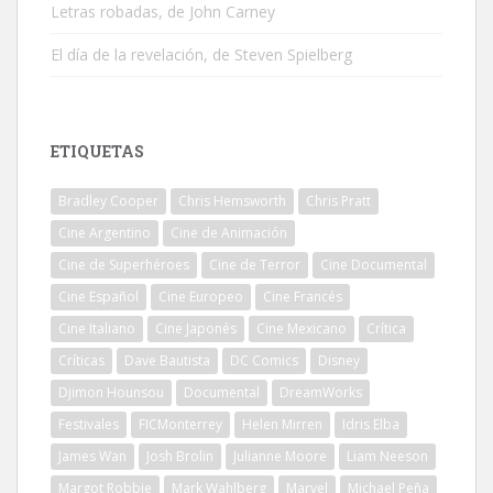
Letras robadas, de John Carney
El día de la revelación, de Steven Spielberg
ETIQUETAS
Bradley Cooper
Chris Hemsworth
Chris Pratt
Cine Argentino
Cine de Animación
Cine de Superhéroes
Cine de Terror
Cine Documental
Cine Español
Cine Europeo
Cine Francés
Cine Italiano
Cine Japonés
Cine Mexicano
Crítica
Críticas
Dave Bautista
DC Comics
Disney
Djimon Hounsou
Documental
DreamWorks
Festivales
FICMonterrey
Helen Mirren
Idris Elba
James Wan
Josh Brolin
Julianne Moore
Liam Neeson
Margot Robbie
Mark Wahlberg
Marvel
Michael Peña