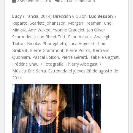
2 septiembre, 2014
Deja un comentario
Lucy
(Francia, 2014) Dirección y Guión:
Luc Besson
. /
Reparto: Scarlett Johansson, Morgan Freeman, Choi
Min-sik, Amr Waked, Yvonne Gradelet, Jan Oliver
Schroeder, Julian Rhind-Tutt, Pilou Asbæk, Analeigh
Tipton, Nicolas Phongpheth, Luca Angeletti, Loïc
Brabant, Pierre Grammont, Pierre Poirot, Bertrand
Quoniam, Pascal Loison, Pierre Gérard, Isabelle Cagnat,
Frédéric Chau. / Fotografía: Thierry Arbogast. /
Música: Eric Serra. Estrenada el jueves 28 de agosto de
2014.