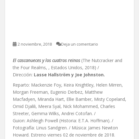
El cascanueces y los
cuatros reinos, de Lasse
Hallström y Joe Johnston
2 noviembre, 2018
Deja un comentario
El cascanueces y los cuatros reinos
(The Nutcracker and
the Four Realms, , Estados Unidos, 2018) /
Dirección:
Lasse Hallström y Joe Johnston.
Reparto: Mackenzie Foy, Keira Knightley, Helen Mirren,
Morgan Freeman, Eugenio Derbez, Matthew
Macfadyen, Miranda Hart, Ellie Bamber, Misty Copeland,
Omid Djalili, Meera Syal, Nick Mohammed, Charles
Streeter, Gemma Wilks, Andrei Cotofan. /
Guion: Ashleigh Powell (Historia: E.T.A. Hoffman). /
Fotografía: Linus Sandgren. / Música: James Newton
Howard. Estreno viernes 02 de noviembre de 2018.