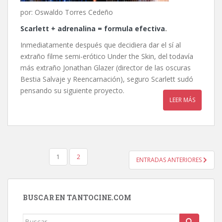
por: Oswaldo Torres Cedeño
Scarlett + adrenalina = formula efectiva
.
Inmediatamente después que decidiera dar el sí al
extraño filme semi-erótico Under the Skin, del todavía
más extraño Jonathan Glazer (director de las oscuras
Bestia Salvaje y Reencarnación), seguro Scarlett sudó
pensando su siguiente proyecto.
LEER MÁS
PAGINACIÓN
1
2
ENTRADAS ANTERIORES
DE
ENTRADAS
BUSCAR EN TANTOCINE.COM
Buscar: