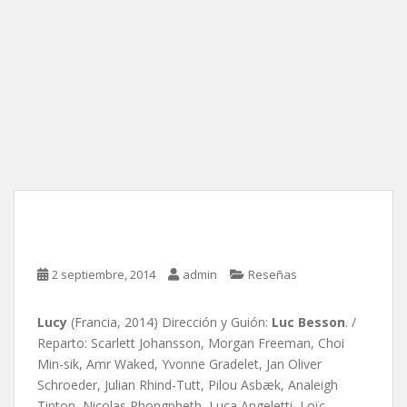
Lucy, de Luc Besson
2 septiembre, 2014
admin
Reseñas
Lucy
(Francia, 2014) Dirección y Guión:
Luc Besson
. /
Reparto: Scarlett Johansson, Morgan Freeman, Choi
Min-sik, Amr Waked, Yvonne Gradelet, Jan Oliver
Schroeder, Julian Rhind-Tutt, Pilou Asbæk, Analeigh
Tipton, Nicolas Phongpheth, Luca Angeletti, Loïc