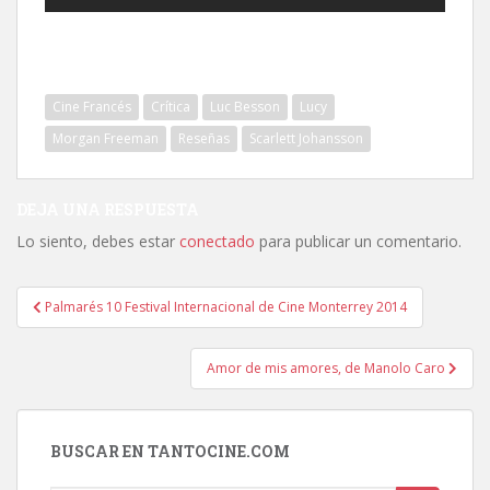
Cine Francés
Crítica
Luc Besson
Lucy
Morgan Freeman
Reseñas
Scarlett Johansson
DEJA UNA RESPUESTA
Lo siento, debes estar
conectado
para publicar un comentario.
Navegación
Palmarés 10 Festival Internacional de Cine Monterrey 2014
de
entradas
Amor de mis amores, de Manolo Caro
BUSCAR EN TANTOCINE.COM