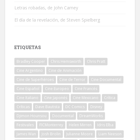
Letras robadas, de John Carney
El día de la revelación, de Steven Spielberg
ETIQUETAS
Bradley Cooper
Chris Hemsworth
Chris Pratt
Cine Argentino
Cine de Animación
Cine de Superhéroes
Cine de Terror
Cine Documental
Cine Español
Cine Europeo
Cine Francés
Cine Italiano
Cine Japonés
Cine Mexicano
Crítica
Críticas
Dave Bautista
DC Comics
Disney
Djimon Hounsou
Documental
DreamWorks
Festivales
FICMonterrey
Helen Mirren
Idris Elba
James Wan
Josh Brolin
Julianne Moore
Liam Neeson