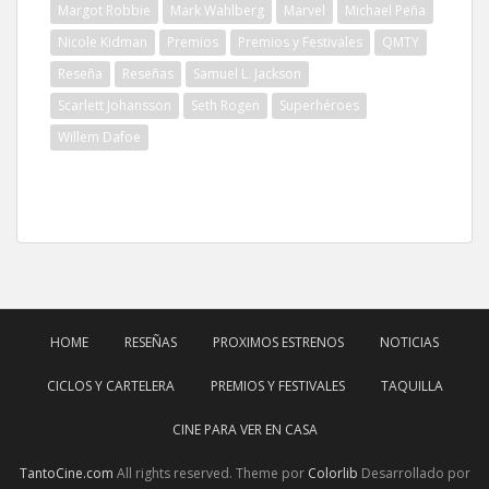
Margot Robbie
Mark Wahlberg
Marvel
Michael Peña
Nicole Kidman
Premios
Premios y Festivales
QMTY
Reseña
Reseñas
Samuel L. Jackson
Scarlett Johansson
Seth Rogen
Superhéroes
Willem Dafoe
HOME
RESEÑAS
PROXIMOS ESTRENOS
NOTICIAS
CICLOS Y CARTELERA
PREMIOS Y FESTIVALES
TAQUILLA
CINE PARA VER EN CASA
TantoCine.com
All rights reserved. Theme por
Colorlib
Desarrollado por