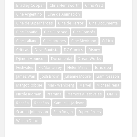
Bradley Cooper
Chris Hemsworth
Chris Pratt
Cine Argentino
Cine de Animación
Cine de Superhéroes
Cine de Terror
Cine Documental
Cine Español
Cine Europeo
Cine Francés
Cine Italiano
Cine Japonés
Cine Mexicano
Crítica
Críticas
Dave Bautista
DC Comics
Disney
Djimon Hounsou
Documental
DreamWorks
Festivales
FICMonterrey
Helen Mirren
Idris Elba
James Wan
Josh Brolin
Julianne Moore
Liam Neeson
Margot Robbie
Mark Wahlberg
Marvel
Michael Peña
Nicole Kidman
Premios
Premios y Festivales
QMTY
Reseña
Reseñas
Samuel L. Jackson
Scarlett Johansson
Seth Rogen
Superhéroes
Willem Dafoe