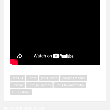
Ben-Hur
Crítica
Jack Huston
Morgan Freeman
Reseñas
Rodrigo Santoro
Timur Bekmambetov
Toby Kebbell
DEJA UNA RESPUESTA