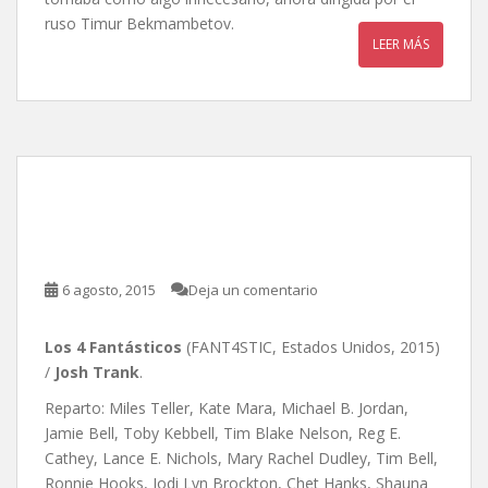
ruso Timur Bekmambetov.
LEER MÁS
Los 4 Fantásticos, de Josh
Trank
6 agosto, 2015
Deja un comentario
Los 4 Fantásticos
(FANT4STIC, Estados Unidos, 2015)
/
Josh Trank
.
Reparto: Miles Teller, Kate Mara, Michael B. Jordan,
Jamie Bell, Toby Kebbell, Tim Blake Nelson, Reg E.
Cathey, Lance E. Nichols, Mary Rachel Dudley, Tim Bell,
Ronnie Hooks, Jodi Lyn Brockton, Chet Hanks, Shauna