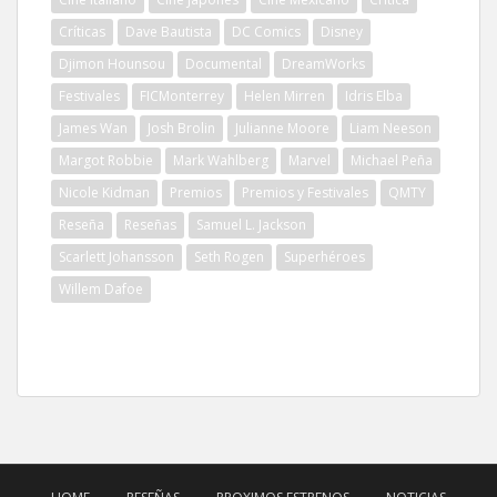
Críticas
Dave Bautista
DC Comics
Disney
Djimon Hounsou
Documental
DreamWorks
Festivales
FICMonterrey
Helen Mirren
Idris Elba
James Wan
Josh Brolin
Julianne Moore
Liam Neeson
Margot Robbie
Mark Wahlberg
Marvel
Michael Peña
Nicole Kidman
Premios
Premios y Festivales
QMTY
Reseña
Reseñas
Samuel L. Jackson
Scarlett Johansson
Seth Rogen
Superhéroes
Willem Dafoe