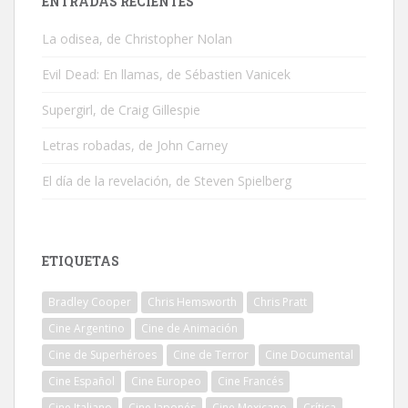
ENTRADAS RECIENTES
La odisea, de Christopher Nolan
Evil Dead: En llamas, de Sébastien Vanicek
Supergirl, de Craig Gillespie
Letras robadas, de John Carney
El día de la revelación, de Steven Spielberg
ETIQUETAS
Bradley Cooper
Chris Hemsworth
Chris Pratt
Cine Argentino
Cine de Animación
Cine de Superhéroes
Cine de Terror
Cine Documental
Cine Español
Cine Europeo
Cine Francés
Cine Italiano
Cine Japonés
Cine Mexicano
Crítica