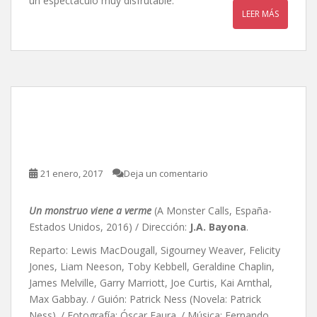
un espectáculo muy disfrutable.
LEER MÁS
Un monstruo viene a
verme, de J.A. Bayona
21 enero, 2017
Deja un comentario
Un monstruo viene a verme
(A Monster Calls, España-
Estados Unidos, 2016) / Dirección:
J.A. Bayona
.
Reparto: Lewis MacDougall, Sigourney Weaver, Felicity
Jones, Liam Neeson, Toby Kebbell, Geraldine Chaplin,
James Melville, Garry Marriott, Joe Curtis, Kai Arnthal,
Max Gabbay. / Guión: Patrick Ness (Novela: Patrick
Ness). / Fotografía: Óscar Faura. / Música: Fernando