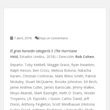
El gran huracán categoría
5, de Rob Cohen
7 abril, 2018
Deja un comentario
El gran huracán categoría 5
(
The Hurricane
Heist,
Estados Unidos, 2018) / Dirección:
Rob Cohen
.
Reparto: Toby Kebbell, Maggie Grace, Ryan Kwanten,
Ralph Ineson, Ben Cross, Melissa Bolona, Natacha
Karam, Christian Contreras, Mark Rhino Smith, Patrick
McAuley, Stuart McQuarrie, Brooke Johnston, Ed Birch,
Jamie Andrew Cutler, James Barriscale, Jimmy Walker,
Moyo Akandé, Mark Basnight, Keith D. Evans, Veselin
Troyanov, J.R. Esposito. / Guion: Carlos David, Jeff
Dixon, Anthony Fingleton, Scott Windhauser (Historia:
Carlos David, Anthony Fingleton). / Fotografía: Shelly