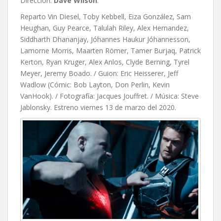
Dirección:
Dave Wilson
.
Reparto Vin Diesel, Toby Kebbell, Eiza González, Sam
Heughan, Guy Pearce, Talulah Riley, Alex Hernandez,
Siddharth Dhananjay, Jóhannes Haukur Jóhannesson,
Lamorne Morris, Maarten Römer, Tamer Burjaq, Patrick
Kerton, Ryan Kruger, Alex Anlos, Clyde Berning, Tyrel
Meyer, Jeremy Boado. / Guion:
Eric Heisserer,
Jeff
Wadlow (Cómic: Bob Layton,
Don Perlin,
Kevin
VanHook). / Fotografía: Jacques Jouffret. / Música: Steve
Jablonsky. Estreno viernes 13 de marzo del 2020.