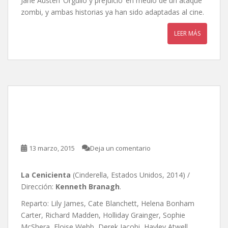
Jane Austen ‘Orgullo y prejuicio’ en medio de un ataque
zombi, y ambas historias ya han sido adaptadas al cine.
LEER MÁS
La Cenicienta, de Kenneth
Branagh
13 marzo, 2015
Deja un comentario
La Cenicienta
(Cinderella, Estados Unidos, 2014) /
Dirección:
Kenneth Branagh
.
Reparto: Lily James, Cate Blanchett, Helena Bonham
Carter, Richard Madden, Holliday Grainger, Sophie
McShera, Eloise Webb, Derek Jacobi, Hayley Atwell,