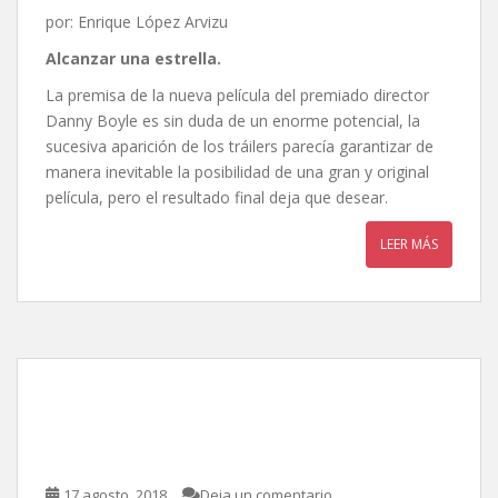
por: Enrique López Arvizu
Alcanzar una estrella.
La premisa de la nueva película del premiado director
Danny Boyle es sin duda de un enorme potencial, la
sucesiva aparición de los tráilers parecía garantizar de
manera inevitable la posibilidad de una gran y original
película, pero el resultado final deja que desear.
LEER MÁS
Mamma Mía! Vamos otra
vez, de Ol Parker
17 agosto, 2018
Deja un comentario