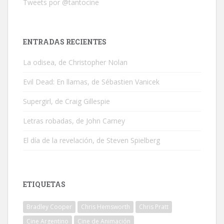
Tweets por @tantocine
ENTRADAS RECIENTES
La odisea, de Christopher Nolan
Evil Dead: En llamas, de Sébastien Vanicek
Supergirl, de Craig Gillespie
Letras robadas, de John Carney
El día de la revelación, de Steven Spielberg
ETIQUETAS
Bradley Cooper
Chris Hemsworth
Chris Pratt
Cine Argentino
Cine de Animación