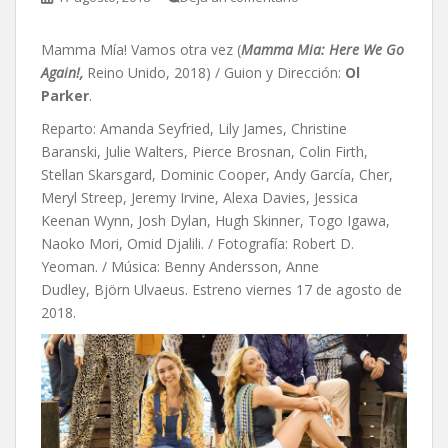
Mamma Mía! Vamos otra vez (
Mamma Mia: Here We Go
Again!,
Reino Unido, 2018) / Guion y Dirección:
Ol
Parker
.
Reparto: Amanda Seyfried, Lily James, Christine
Baranski, Julie Walters, Pierce Brosnan, Colin Firth,
Stellan Skarsgard, Dominic Cooper, Andy García, Cher,
Meryl Streep, Jeremy Irvine, Alexa Davies, Jessica
Keenan Wynn, Josh Dylan, Hugh Skinner, Togo Igawa,
Naoko Mori, Omid Djalili. / Fotografía: Robert D.
Yeoman. / Música:
Benny Andersson,
Anne
Dudley,
Björn Ulvaeus. Estreno viernes 17 de agosto de
2018.