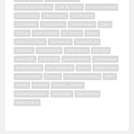
Cine de Superhéroes
Cine de Terror
Cine Documental
Cine Español
Cine Europeo
Cine Francés
Cine Italiano
Cine Japonés
Cine Mexicano
Crítica
Críticas
Dave Bautista
DC Comics
Disney
Djimon Hounsou
Documental
DreamWorks
Festivales
FICMonterrey
Helen Mirren
Idris Elba
James Wan
Josh Brolin
Julianne Moore
Liam Neeson
Margot Robbie
Mark Wahlberg
Marvel
Michael Peña
Nicole Kidman
Premios
Premios y Festivales
QMTY
Reseña
Reseñas
Samuel L. Jackson
Scarlett Johansson
Seth Rogen
Superhéroes
Willem Dafoe