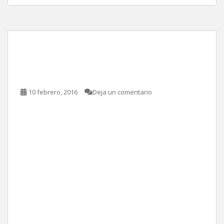
Orgullo, prejuicio y
zombies, de Burr Steers
10 febrero, 2016
Deja un comentario