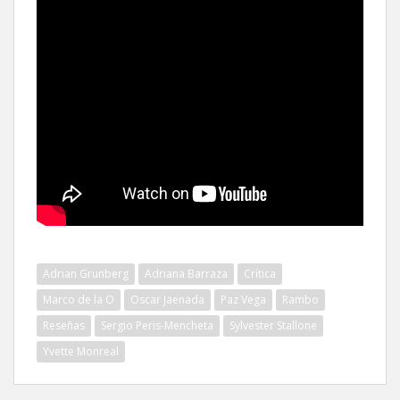
Adrian Grunberg
Adriana Barraza
Crítica
Marco de la O
Oscar Jaenada
Paz Vega
Rambo
Reseñas
Sergio Peris-Mencheta
Sylvester Stallone
Yvette Monreal