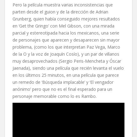
Pero la película muestra varias inconsistencias que
parten desde el guion y de la dirección de Adrian
Grunberg, quien había conseguido mejores resultados
en ‘Get the Gringo’ con Mel Gibson, con una mirada
parcial y estereotipada hacia los mexicanos, una serie
de personajes que aparecen y desaparecen sin mayor
problema, (como los que interpretan Paz Vega, Marco
de la O y la voz de Joaquín Cosío), y un par de villanos
muy desaprovechados (Sergio Peris-Mencheta y Óscar
Jaenada), siendo una película que recién levanta el vuelo
en los últimos 25 minutos, en una película que parece
un remedo de ‘Búsqueda implacable’ y ‘El vengador
anónimo’ pero que no es el final esperado para un
personaje memorable como lo es Rambo.