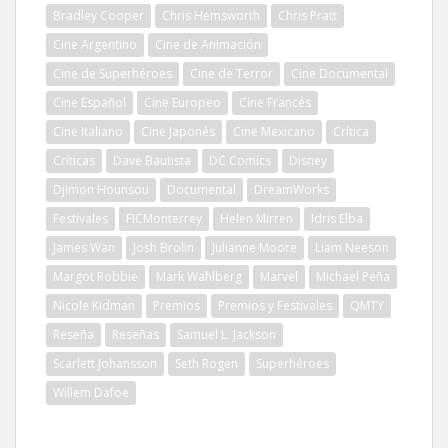
Bradley Cooper
Chris Hemsworth
Chris Pratt
Cine Argentino
Cine de Animación
Cine de Superhéroes
Cine de Terror
Cine Documental
Cine Español
Cine Europeo
Cine Francés
Cine Italiano
Cine Japonés
Cine Mexicano
Crítica
Críticas
Dave Bautista
DC Comics
Disney
Djimon Hounsou
Documental
DreamWorks
Festivales
FICMonterrey
Helen Mirren
Idris Elba
James Wan
Josh Brolin
Julianne Moore
Liam Neeson
Margot Robbie
Mark Wahlberg
Marvel
Michael Peña
Nicole Kidman
Premios
Premios y Festivales
QMTY
Reseña
Reseñas
Samuel L. Jackson
Scarlett Johansson
Seth Rogen
Superhéroes
Willem Dafoe