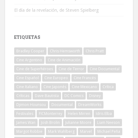
El día de la revelación, de Steven Spielberg
ETIQUETAS
Bradley Cooper
Chris Hemsworth
Chris Pratt
Cine Argentino
Cine de Animación
Cine de Superhéroes
Cine de Terror
Cine Documental
Cine Español
Cine Europeo
Cine Francés
Cine Italiano
Cine Japonés
Cine Mexicano
Crítica
Críticas
Dave Bautista
DC Comics
Disney
Djimon Hounsou
Documental
DreamWorks
Festivales
FICMonterrey
Helen Mirren
Idris Elba
James Wan
Josh Brolin
Julianne Moore
Liam Neeson
Margot Robbie
Mark Wahlberg
Marvel
Michael Peña