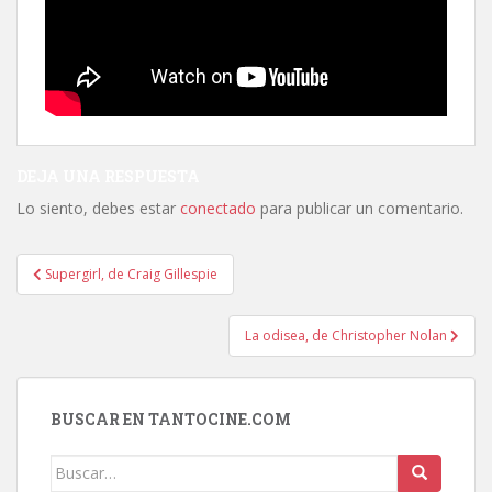
DEJA UNA RESPUESTA
Lo siento, debes estar
conectado
para publicar un comentario.
Navegación
Supergirl, de Craig Gillespie
de
entradas
La odisea, de Christopher Nolan
BUSCAR EN TANTOCINE.COM
Buscar: