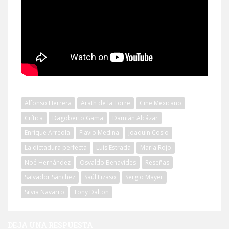
Alfonso Herrera
Arath de la Torre
Cine Mexicano
Crítica
Dagoberto Gama
Damián Alcázar
Enrique Arreola
Flavio Medina
Joaquín Cosío
La dictadura perfecta
Luis Estrada
María Rojo
Noé Hernández
Osvaldo Benavides
Reseñas
Salvador Sánchez
Saúl Lizaso
Sergio Mayer
Silvia Navarro
Tony Dalton
DEJA UNA RESPUESTA