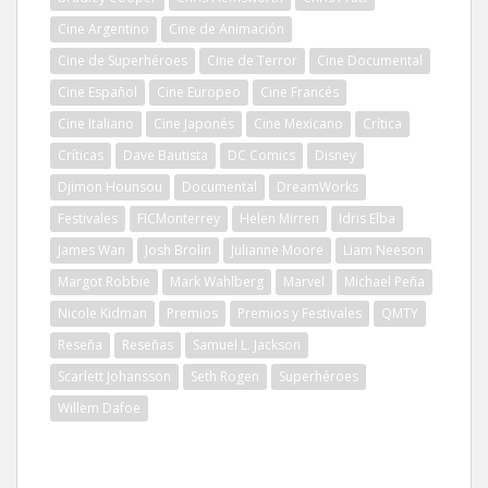
Cine Argentino
Cine de Animación
Cine de Superhéroes
Cine de Terror
Cine Documental
Cine Español
Cine Europeo
Cine Francés
Cine Italiano
Cine Japonés
Cine Mexicano
Crítica
Críticas
Dave Bautista
DC Comics
Disney
Djimon Hounsou
Documental
DreamWorks
Festivales
FICMonterrey
Helen Mirren
Idris Elba
James Wan
Josh Brolin
Julianne Moore
Liam Neeson
Margot Robbie
Mark Wahlberg
Marvel
Michael Peña
Nicole Kidman
Premios
Premios y Festivales
QMTY
Reseña
Reseñas
Samuel L. Jackson
Scarlett Johansson
Seth Rogen
Superhéroes
Willem Dafoe