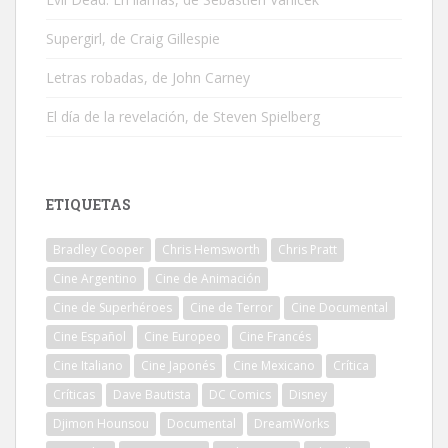
Supergirl, de Craig Gillespie
Letras robadas, de John Carney
El día de la revelación, de Steven Spielberg
ETIQUETAS
Bradley Cooper
Chris Hemsworth
Chris Pratt
Cine Argentino
Cine de Animación
Cine de Superhéroes
Cine de Terror
Cine Documental
Cine Español
Cine Europeo
Cine Francés
Cine Italiano
Cine Japonés
Cine Mexicano
Crítica
Críticas
Dave Bautista
DC Comics
Disney
Djimon Hounsou
Documental
DreamWorks