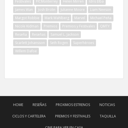
Festivales
FICMonterrey
Helen Mirren
Idris Elba
James Wan
Josh Brolin
Julianne Moore
Liam Neeson
Margot Robbie
Mark Wahlberg
Marvel
Michael Peña
Nicole Kidman
Premios
Premios y Festivales
QMTY
Reseña
Reseñas
Samuel L. Jackson
Scarlett Johansson
Seth Rogen
Superhéroes
Willem Dafoe
HOME
RESEÑAS
PROXIMOS ESTRENOS
NOTICIAS
CICLOS Y CARTELERA
PREMIOS Y FESTIVALES
TAQUILLA
CINE PARA VER EN CASA