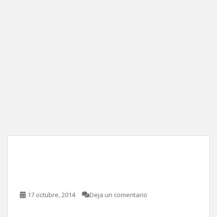
La dictadura perfecta, de
Luis Estrada
17 octubre, 2014
Deja un comentario