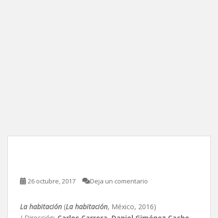
La habitación
26 octubre, 2017
Deja un comentario
La habitación
(
La habitación
, México, 2016)
/ Dirección:
Carlos Carrera, Daniel Giménez Cacho,