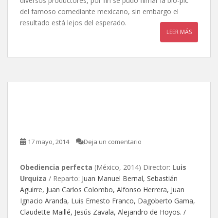
diversos productores, por fin se pudo filmar la bio-pic
del famoso comediante mexicano, sin embargo el
resultado está lejos del esperado.
LEER MÁS
Obediencia perfecta, de
Luis Urquiza
17 mayo, 2014
Deja un comentario
Obediencia perfecta
(México, 2014) Director:
Luis
Urquiza
/ Reparto:
Juan Manuel Bernal, Sebastián
Aguirre, Juan Carlos Colombo, Alfonso Herrera, Juan
Ignacio Aranda, Luis Ernesto Franco, Dagoberto Gama,
Claudette Maillé, Jesús Zavala, Alejandro de Hoyos. /