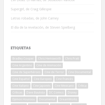
Supergirl, de Craig Gillespie
Letras robadas, de John Carney
El día de la revelación, de Steven Spielberg
ETIQUETAS
Bradley Cooper
Chris Hemsworth
Chris Pratt
Cine Argentino
Cine de Animación
Cine de Superhéroes
Cine de Terror
Cine Documental
Cine Español
Cine Europeo
Cine Francés
Cine Italiano
Cine Japonés
Cine Mexicano
Crítica
Críticas
Dave Bautista
DC Comics
Disney
Djimon Hounsou
Documental
DreamWorks