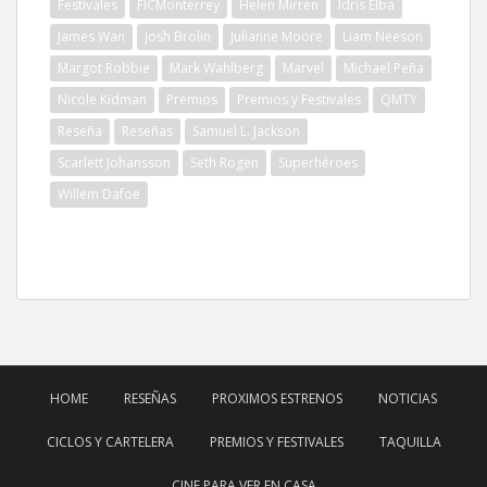
Festivales
FICMonterrey
Helen Mirren
Idris Elba
James Wan
Josh Brolin
Julianne Moore
Liam Neeson
Margot Robbie
Mark Wahlberg
Marvel
Michael Peña
Nicole Kidman
Premios
Premios y Festivales
QMTY
Reseña
Reseñas
Samuel L. Jackson
Scarlett Johansson
Seth Rogen
Superhéroes
Willem Dafoe
HOME
RESEÑAS
PROXIMOS ESTRENOS
NOTICIAS
CICLOS Y CARTELERA
PREMIOS Y FESTIVALES
TAQUILLA
CINE PARA VER EN CASA