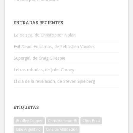
ENTRADAS RECIENTES
La odisea, de Christopher Nolan
Evil Dead: En llamas, de Sébastien Vanicek
Supergirl, de Craig Gillespie
Letras robadas, de John Carney
El día de la revelación, de Steven Spielberg
ETIQUETAS
Bradley Cooper
Chris Hemsworth
Chris Pratt
Cine Argentino
Cine de Animación