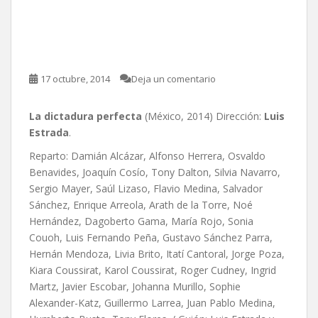
La dictadura perfecta, de
Luis Estrada
17 octubre, 2014
Deja un comentario
La dictadura perfecta
(México, 2014) Dirección:
Luis
Estrada
.
Reparto: Damián Alcázar, Alfonso Herrera, Osvaldo
Benavides, Joaquín Cosío, Tony Dalton, Silvia Navarro,
Sergio Mayer, Saúl Lizaso, Flavio Medina, Salvador
Sánchez, Enrique Arreola, Arath de la Torre, Noé
Hernández, Dagoberto Gama, María Rojo, Sonia
Couoh, Luis Fernando Peña, Gustavo Sánchez Parra,
Hernán Mendoza, Livia Brito, Itatí Cantoral, Jorge Poza,
Kiara Coussirat, Karol Coussirat, Roger Cudney, Ingrid
Martz, Javier Escobar, Johanna Murillo, Sophie
Alexander-Katz, Guillermo Larrea, Juan Pablo Medina,