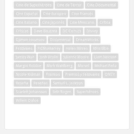
Cine de Superhéroes
Cine de Terror
Cine Documental
Cine Español
Cine Europeo
Cine Francés
Cine Italiano
Cine Japonés
Cine Mexicano
Crítica
Críticas
Dave Bautista
DC Comics
Disney
Djimon Hounsou
Documental
DreamWorks
Festivales
FICMonterrey
Helen Mirren
Idris Elba
James Wan
Josh Brolin
Julianne Moore
Liam Neeson
Margot Robbie
Mark Wahlberg
Marvel
Michael Peña
Nicole Kidman
Premios
Premios y Festivales
QMTY
Reseña
Reseñas
Samuel L. Jackson
Scarlett Johansson
Seth Rogen
Superhéroes
Willem Dafoe