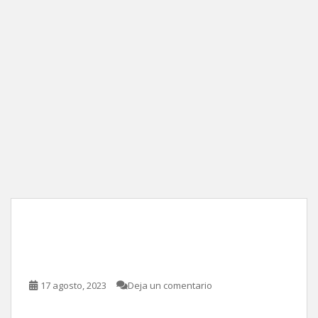
Blue Beetle, de Ángel
Manuel Soto
17 agosto, 2023
Deja un comentario