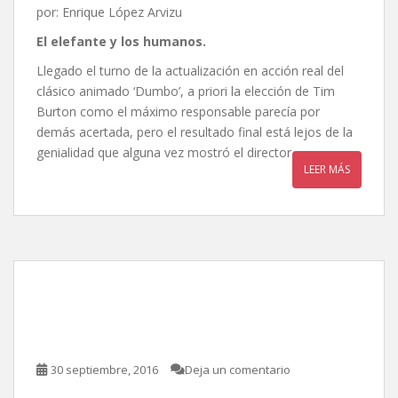
por: Enrique López Arvizu
El elefante y los humanos.
Llegado el turno de la actualización en acción real del
clásico animado ‘Dumbo’, a priori la elección de Tim
Burton como el máximo responsable parecía por
demás acertada, pero el resultado final está lejos de la
genialidad que alguna vez mostró el director
LEER MÁS
Miss Peregrine y los niños
peculiares, de Tim Burton
30 septiembre, 2016
Deja un comentario