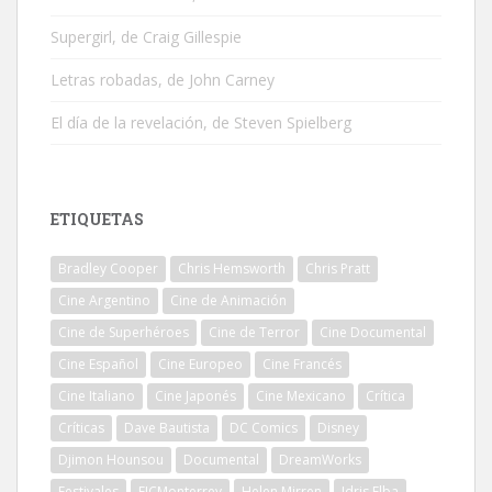
Supergirl, de Craig Gillespie
Letras robadas, de John Carney
El día de la revelación, de Steven Spielberg
ETIQUETAS
Bradley Cooper
Chris Hemsworth
Chris Pratt
Cine Argentino
Cine de Animación
Cine de Superhéroes
Cine de Terror
Cine Documental
Cine Español
Cine Europeo
Cine Francés
Cine Italiano
Cine Japonés
Cine Mexicano
Crítica
Críticas
Dave Bautista
DC Comics
Disney
Djimon Hounsou
Documental
DreamWorks
Festivales
FICMonterrey
Helen Mirren
Idris Elba