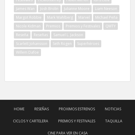
James Wan
Josh Brolin
Julianne Moore
Liam Neeson
Margot Robbie
Mark Wahlberg
Marvel
Michael Peña
Nicole Kidman
Premios
Premios y Festivales
QMTY
Reseña
Reseñas
Samuel L. Jackson
Scarlett Johansson
Seth Rogen
Superhéroes
Willem Dafoe
HOME
RESEÑAS
PROXIMOS ESTRENOS
NOTICIAS
CICLOS Y CARTELERA
PREMIOS Y FESTIVALES
TAQUILLA
CINE PARA VER EN CASA