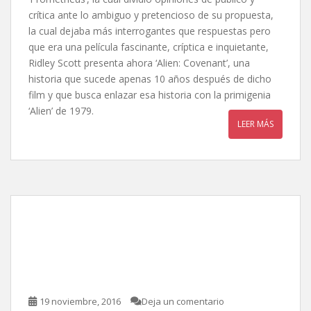
crítica ante lo ambiguo y pretencioso de su propuesta,
la cual dejaba más interrogantes que respuestas pero
que era una película fascinante, críptica e inquietante,
Ridley Scott presenta ahora ‘Alien: Covenant’, una
historia que sucede apenas 10 años después de dicho
film y que busca enlazar esa historia con la primigenia
‘Alien’ de 1979.
LEER MÁS
Animales fantásticos y
dónde encontrarlos, de
David Yates
19 noviembre, 2016
Deja un comentario