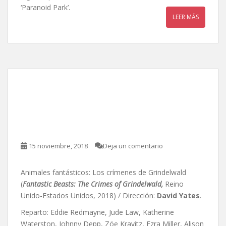
‘Paranoid Park’.
LEER MÁS
Animales fantásticos: Los
crímenes de Grindelwald,
de David Yates
15 noviembre, 2018
Deja un comentario
Animales fantásticos: Los crímenes de Grindelwald
(
Fantastic Beasts: The Crimes of Grindelwald,
Reino
Unido-Estados Unidos, 2018) / Dirección:
David Yates
.
Reparto: Eddie Redmayne, Jude Law, Katherine
Waterston, Johnny Depp, Zöe Kravitz, Ezra Miller, Alison