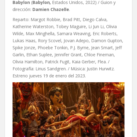
Babylon
(
Babylon
,
Estados Unidos, 2022) / Guion y
dirección:
Damien Chazelle
.
Reparto: Margot Robbie, Brad Pitt, Diego Calva,
Katherine Waterston, Tobey Maguire, Li Jun Li, Olivia
Wilde, Max Minghella, Samara Weaving, Eric Roberts,
Lukas Haas, Rory Scovel, Jovan Adepo, Damon Gupton,
Spike Jonze, Phoebe Tonkin, P.J. Byrne, Jean Smart, Jeff
Garlin, Ethan Suplee, Jennifer Grant, Chloe Fineman,
Olivia Hamilton, Patrick Fugit, Kaia Gerber, Flea. /
Fotografía: Linus Sandgren. / Música: Justin Hurwitz.
Estreno jueves 19 de enero del 2023.