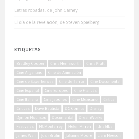
Letras robadas, de John Carney
El día de la revelación, de Steven Spielberg
ETIQUETAS
Bradley Cooper
Chris Hemsworth
Chris Pratt
Cine Argentino
Cine de Animación
Cine de Superhéroes
Cine de Terror
Cine Documental
Cine Español
Cine Europeo
Cine Francés
Cine Italiano
Cine Japonés
Cine Mexicano
Crítica
Críticas
Dave Bautista
DC Comics
Disney
Djimon Hounsou
Documental
DreamWorks
Festivales
FICMonterrey
Helen Mirren
Idris Elba
James Wan
Josh Brolin
Julianne Moore
Liam Neeson