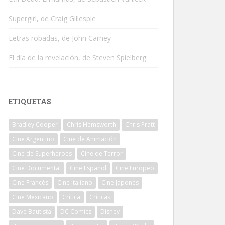
Supergirl, de Craig Gillespie
Letras robadas, de John Carney
El día de la revelación, de Steven Spielberg
ETIQUETAS
Bradley Cooper
Chris Hemsworth
Chris Pratt
Cine Argentino
Cine de Animación
Cine de Superhéroes
Cine de Terror
Cine Documental
Cine Español
Cine Europeo
Cine Francés
Cine Italiano
Cine Japonés
Cine Mexicano
Crítica
Críticas
Dave Bautista
DC Comics
Disney