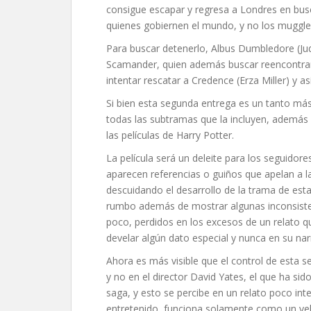
consigue escapar y regresa a Londres en bus
quienes gobiernen el mundo, y no los muggle
Para buscar detenerlo, Albus Dumbledore (Ju
Scamander, quien además buscar reencontrar
intentar rescatar a Credence (Erza Miller) y as
Si bien esta segunda entrega es un tanto m
todas las subtramas que la incluyen, además
las películas de Harry Potter.
La película será un deleite para los seguidores
aparecen referencias o guiños que apelan a l
descuidando el desarrollo de la trama de est
rumbo además de mostrar algunas inconsiste
poco, perdidos en los excesos de un relato q
develar algún dato especial y nunca en su narr
Ahora es más visible que el control de esta s
y no en el director David Yates, el que ha sid
saga, y esto se percibe en un relato poco inte
entretenido, funciona solamente como un veh