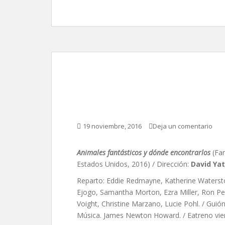
Animales fantásticos
David Yates
19 noviembre, 2016
Deja un comentario
Animales fantásticos y dónde encontrarlos
(Fa
Estados Unidos, 2016) / Dirección:
David Ya
Reparto: Eddie Redmayne, Katherine Waterston
Ejogo, Samantha Morton, Ezra Miller, Ron P
Voight, Christine Marzano, Lucie Pohl. / Guión:
Música. James Newton Howard. / Eatreno vie