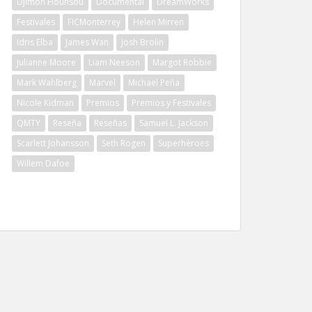
Djimon Hounsou
Documental
DreamWorks
Festivales
FICMonterrey
Helen Mirren
Idris Elba
James Wan
Josh Brolin
Julianne Moore
Liam Neeson
Margot Robbie
Mark Wahlberg
Marvel
Michael Peña
Nicole Kidman
Premios
Premios y Festivales
QMTY
Reseña
Reseñas
Samuel L. Jackson
Scarlett Johansson
Seth Rogen
Superhéroes
Willem Dafoe