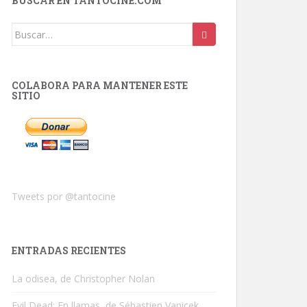
BUSCAR EN TANTOCINE.COM
Buscar:
COLABORA PARA MANTENER ESTE
SITIO
Tweets por @tantocine
ENTRADAS RECIENTES
La odisea, de Christopher Nolan
Evil Dead: En llamas, de Sébastien Vanicek