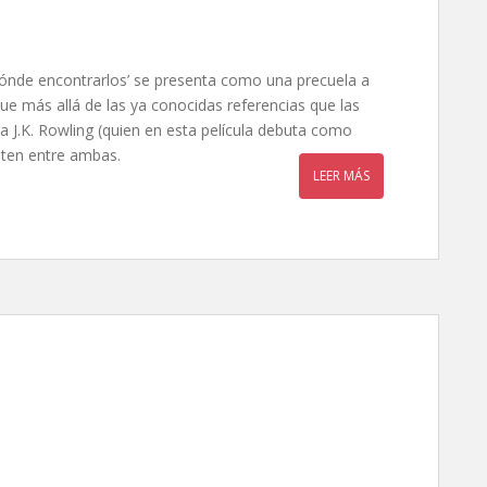
y dónde encontrarlos’ se presenta como una precuela a
 que más allá de las ya conocidas referencias que las
ra J.K. Rowling (quien en esta película debuta como
isten entre ambas.
LEER MÁS
Tom Hooper