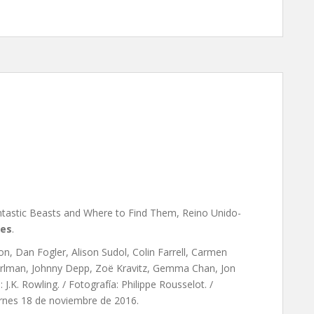
 y dónde encontrarlos, de
ntastic Beasts and Where to Find Them, Reino Unido-
tes
.
, Dan Fogler, Alison Sudol, Colin Farrell, Carmen
erlman, Johnny Depp, Zoë Kravitz, Gemma Chan, Jon
 J.K. Rowling. / Fotografía: Philippe Rousselot. /
rnes 18 de noviembre de 2016.