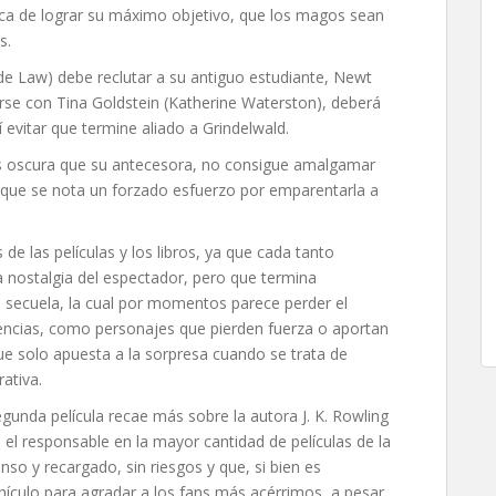
ca de lograr su máximo objetivo, que los magos sean
s.
de Law) debe reclutar a su antiguo estudiante, Newt
se con Tina Goldstein (Katherine Waterston), deberá
í evitar que termine aliado a Grindelwald.
ás oscura que su antecesora, no consigue amalgamar
 que se nota un forzado esfuerzo por emparentarla a
 de las películas y los libros, ya que cada tanto
a nostalgia del espectador, pero que termina
a secuela, la cual por momentos parece perder el
ncias, como personajes que pierden fuerza o aportan
ue solo apuesta a la sorpresa cuando se trata de
ativa.
egunda película recae más sobre la autora J. K. Rowling
o el responsable en la mayor cantidad de películas de la
nso y recargado, sin riesgos y que, si bien es
ículo para agradar a los fans más acérrimos, a pesar