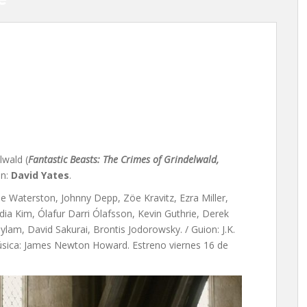
: Los crímenes de
d Yates
lwald (
Fantastic Beasts: The Crimes of Grindelwald,
ón:
David Yates
.
 Waterston, Johnny Depp, Zöe Kravitz, Ezra Miller,
dia Kim, Ólafur Darri Ólafsson, Kevin Guthrie, Derek
ylam, David Sakurai, Brontis Jodorowsky. / Guion: J.K.
 Música: James Newton Howard. Estreno viernes 16 de