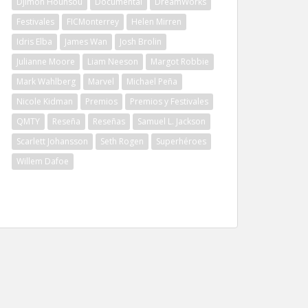
Djimon Hounsou
Documental
DreamWorks
Festivales
FICMonterrey
Helen Mirren
Idris Elba
James Wan
Josh Brolin
Julianne Moore
Liam Neeson
Margot Robbie
Mark Wahlberg
Marvel
Michael Peña
Nicole Kidman
Premios
Premios y Festivales
QMTY
Reseña
Reseñas
Samuel L. Jackson
Scarlett Johansson
Seth Rogen
Superhéroes
Willem Dafoe