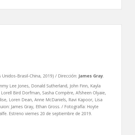
strellas, de James Gray
 Unidos-Brasil-China, 2019) / Dirección:
James Gray
.
ommy Lee Jones, Donald Sutherland, John Finn, Kayla
Lorell Bird Dorfman, Sasha Compère, Afsheen Olyaie,
Elise, Loren Dean, Anne McDaniels, Ravi Kapoor, Lisa
Guion:
James Gray,
Ethan Gross. / Fotografía: Hoyte
lfe. Estreno viernes 20 de septiembre de 2019.