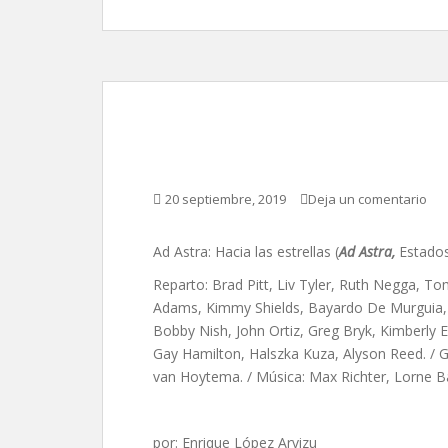
Ad Astra: Hacia las e
20 septiembre, 2019
Deja un comentario
Ad Astra: Hacia las estrellas (
Ad Astra,
Estados
Reparto: Brad Pitt, Liv Tyler, Ruth Negga, T
Adams, Kimmy Shields, Bayardo De Murguia, 
Bobby Nish, John Ortiz, Greg Bryk, Kimberly 
Gay Hamilton, Halszka Kuza, Alyson Reed. / 
van Hoytema. / Música: Max Richter, Lorne Ba
por: Enrique López Arvizu