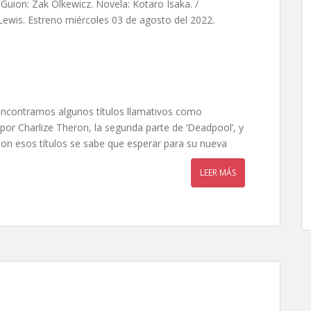
Guion: Zak Olkewicz. Novela: Kotaro Isaka. /
 Lewis. Estreno miércoles 03 de agosto del 2022.
h encontramos algunos títulos llamativos como
 por Charlize Theron, la segunda parte de ‘Deadpool’, y
 Con esos títulos se sabe que esperar para su nueva
LEER MÁS
e Aaron Nee y Adam Nee