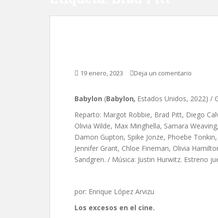
Babylon, de Damien 
19 enero, 2023
Deja un comentario
Babylon
(
Babylon
,
Estados Unidos, 2022) / G
Reparto: Margot Robbie, Brad Pitt, Diego Cal
Olivia Wilde, Max Minghella, Samara Weaving,
Damon Gupton, Spike Jonze, Phoebe Tonkin, P.J
Jennifer Grant, Chloe Fineman, Olivia Hamilton,
Sandgren. / Música: Justin Hurwitz. Estreno j
por: Enrique López Arvizu
Los excesos en el cine.