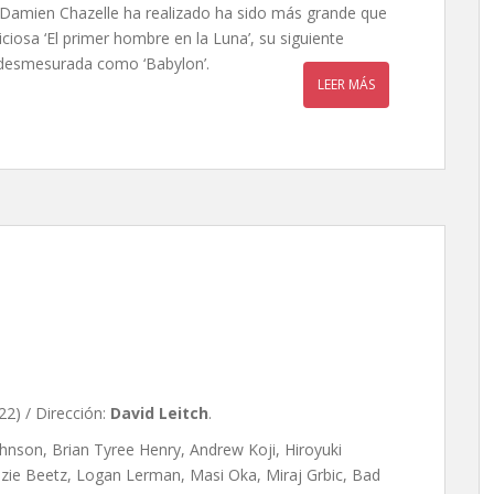
r Damien Chazelle ha realizado ha sido más grande que
iciosa ‘El primer hombre en la Luna’, su siguiente
y desmesurada como ‘Babylon’.
LEER MÁS
eitch
2) / Dirección:
David Leitch
.
ohnson, Brian Tyree Henry, Andrew Koji, Hiroyuki
zie Beetz, Logan Lerman, Masi Oka, Miraj Grbic, Bad