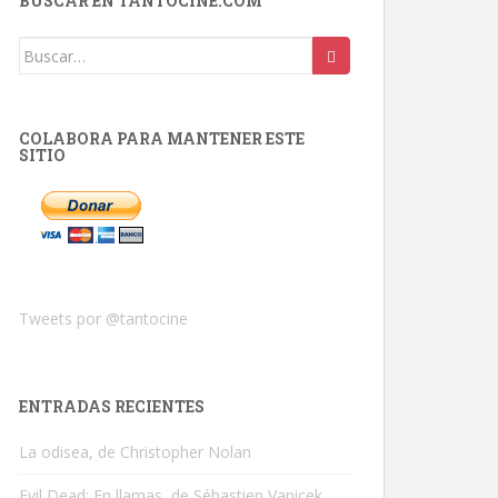
BUSCAR EN TANTOCINE.COM
Buscar:
COLABORA PARA MANTENER ESTE
SITIO
Tweets por @tantocine
ENTRADAS RECIENTES
La odisea, de Christopher Nolan
Evil Dead: En llamas, de Sébastien Vanicek