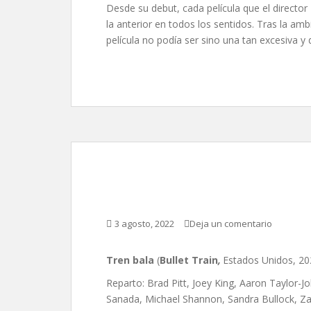
Desde su debut, cada película que el directo
la anterior en todos los sentidos. Tras la amb
película no podía ser sino una tan excesiva 
Tren bala, de David L
3 agosto, 2022
Deja un comentario
Tren bala
(
Bullet Train
,
Estados Unidos, 202
Reparto: Brad Pitt, Joey King, Aaron Taylor-J
Sanada, Michael Shannon, Sandra Bullock, Za