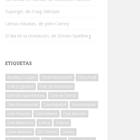
Supergirl, de Craig Gillespie
Letras robadas, de John Carney
El día de la revelación, de Steven Spielberg
ETIQUETAS
Bradley Cooper
Chris Hemsworth
Chris Pratt
Cine Argentino
Cine de Animación
Cine de Superhéroes
Cine de Terror
Cine Documental
Cine Español
Cine Europeo
Cine Francés
Cine Italiano
Cine Japonés
Cine Mexicano
Crítica
Críticas
Dave Bautista
DC Comics
Disney