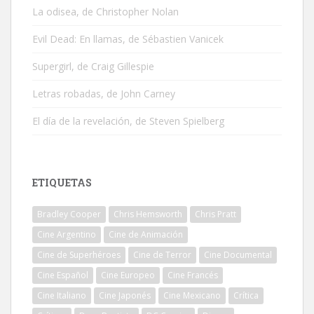
La odisea, de Christopher Nolan
Evil Dead: En llamas, de Sébastien Vanicek
Supergirl, de Craig Gillespie
Letras robadas, de John Carney
El día de la revelación, de Steven Spielberg
ETIQUETAS
Bradley Cooper
Chris Hemsworth
Chris Pratt
Cine Argentino
Cine de Animación
Cine de Superhéroes
Cine de Terror
Cine Documental
Cine Español
Cine Europeo
Cine Francés
Cine Italiano
Cine Japonés
Cine Mexicano
Crítica