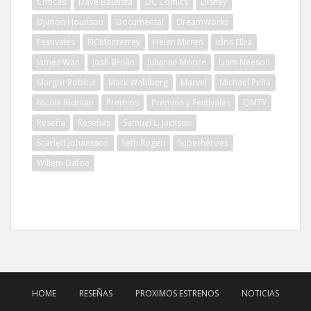
Críticas
Dave Bautista
DC Comics
Disney
Djimon Hounsou
Documental
DreamWorks
Festivales
FICMonterrey
Helen Mirren
Idris Elba
James Wan
Josh Brolin
Julianne Moore
Liam Neeson
Margot Robbie
Mark Wahlberg
Marvel
Michael Peña
Nicole Kidman
Premios
Premios y Festivales
QMTY
Reseña
Reseñas
Samuel L. Jackson
Scarlett Johansson
Seth Rogen
Superhéroes
Willem Dafoe
HOME
RESEÑAS
PROXIMOS ESTRENOS
NOTICIAS