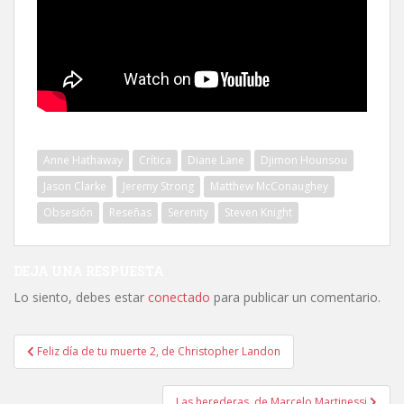
Anne Hathaway
Crítica
Diane Lane
Djimon Hounsou
Jason Clarke
Jeremy Strong
Matthew McConaughey
Obsesión
Reseñas
Serenity
Steven Knight
DEJA UNA RESPUESTA
Lo siento, debes estar
conectado
para publicar un comentario.
Navegación
Feliz día de tu muerte 2, de Christopher Landon
de
entradas
Las herederas, de Marcelo Martinessi