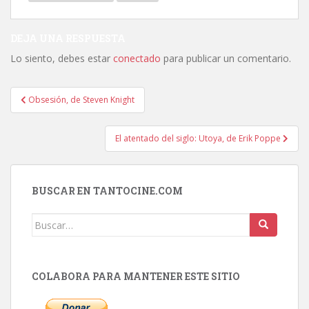
DEJA UNA RESPUESTA
Lo siento, debes estar
conectado
para publicar un comentario.
Navegación
Obsesión, de Steven Knight
de
entradas
El atentado del siglo: Utoya, de Erik Poppe
BUSCAR EN TANTOCINE.COM
Buscar:
COLABORA PARA MANTENER ESTE SITIO