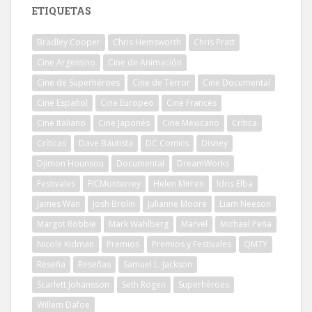
ETIQUETAS
Bradley Cooper
Chris Hemsworth
Chris Pratt
Cine Argentino
Cine de Animación
Cine de Superhéroes
Cine de Terror
Cine Documental
Cine Español
Cine Europeo
Cine Francés
Cine Italiano
Cine Japonés
Cine Mexicano
Crítica
Críticas
Dave Bautista
DC Comics
Disney
Djimon Hounsou
Documental
DreamWorks
Festivales
FICMonterrey
Helen Mirren
Idris Elba
James Wan
Josh Brolin
Julianne Moore
Liam Neeson
Margot Robbie
Mark Wahlberg
Marvel
Michael Peña
Nicole Kidman
Premios
Premios y Festivales
QMTY
Reseña
Reseñas
Samuel L. Jackson
Scarlett Johansson
Seth Rogen
Superhéroes
Willem Dafoe