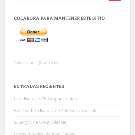
COLABORA PARA MANTENER ESTE SITIO
Tweets por @tantocine
ENTRADAS RECIENTES
La odisea, de Christopher Nolan
Evil Dead: En llamas, de Sébastien Vanicek
Supergirl, de Craig Gillespie
Letras robadas, de John Carney