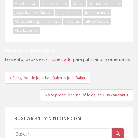
Arleth Terán
Cine Mexicano
Crítica
Fernanda Castillo
Jorge Ramírez Suárez
Jorge Salinas
José Carriedo
Mi pequeño gran hombre
Reseñas
Silvia Pasquel
Vico Escorcia
DEJA UNA RESPUESTA
Lo siento, debes estar
conectado
para publicar un comentario.
Navegación
El legado, de Jonathan Baker, y Josh Baker
de
entradas
No te preocupes, no irá lejos, de Gus Van Sant
BUSCAR EN TANTOCINE.COM
Buscar: