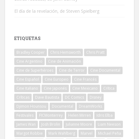
El día de la revelación, de Steven Spielberg
ETIQUETAS
Bradley Cooper
Chris Hemsworth
Chris Pratt
Cine Argentino
Cine de Animación
Cine de Superhéroes
Cine de Terror
Cine Documental
Cine Español
Cine Europeo
Cine Francés
Cine Italiano
Cine Japonés
Cine Mexicano
Crítica
Críticas
Dave Bautista
DC Comics
Disney
Djimon Hounsou
Documental
DreamWorks
Festivales
FICMonterrey
Helen Mirren
Idris Elba
James Wan
Josh Brolin
Julianne Moore
Liam Neeson
Margot Robbie
Mark Wahlberg
Marvel
Michael Peña