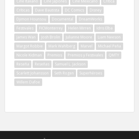
Cine Italiano
Cine Japonés
Cine Mexicano
Crítica
Críticas
Dave Bautista
DC Comics
Disney
Djimon Hounsou
Documental
DreamWorks
Festivales
FICMonterrey
Helen Mirren
Idris Elba
James Wan
Josh Brolin
Julianne Moore
Liam Neeson
Margot Robbie
Mark Wahlberg
Marvel
Michael Peña
Nicole Kidman
Premios
Premios y Festivales
QMTY
Reseña
Reseñas
Samuel L. Jackson
Scarlett Johansson
Seth Rogen
Superhéroes
Willem Dafoe