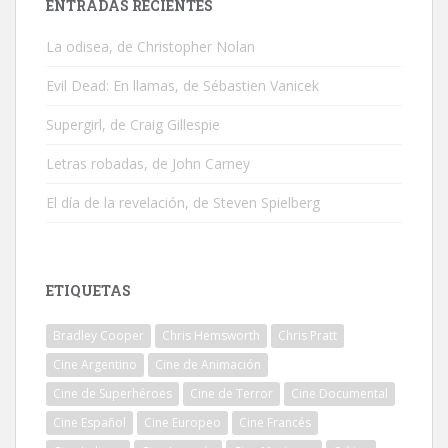
ENTRADAS RECIENTES
La odisea, de Christopher Nolan
Evil Dead: En llamas, de Sébastien Vanicek
Supergirl, de Craig Gillespie
Letras robadas, de John Carney
El día de la revelación, de Steven Spielberg
ETIQUETAS
Bradley Cooper
Chris Hemsworth
Chris Pratt
Cine Argentino
Cine de Animación
Cine de Superhéroes
Cine de Terror
Cine Documental
Cine Español
Cine Europeo
Cine Francés