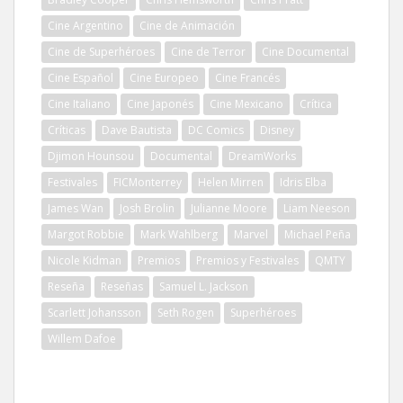
Cine Argentino
Cine de Animación
Cine de Superhéroes
Cine de Terror
Cine Documental
Cine Español
Cine Europeo
Cine Francés
Cine Italiano
Cine Japonés
Cine Mexicano
Crítica
Críticas
Dave Bautista
DC Comics
Disney
Djimon Hounsou
Documental
DreamWorks
Festivales
FICMonterrey
Helen Mirren
Idris Elba
James Wan
Josh Brolin
Julianne Moore
Liam Neeson
Margot Robbie
Mark Wahlberg
Marvel
Michael Peña
Nicole Kidman
Premios
Premios y Festivales
QMTY
Reseña
Reseñas
Samuel L. Jackson
Scarlett Johansson
Seth Rogen
Superhéroes
Willem Dafoe