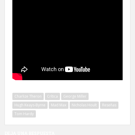
Charlize Theron
Crítica
George Miller
Hugh Keays-Byrne
Mad Max
Nicholas Hoult
Reseñas
Tom Hardy
DEJA UNA RESPUESTA