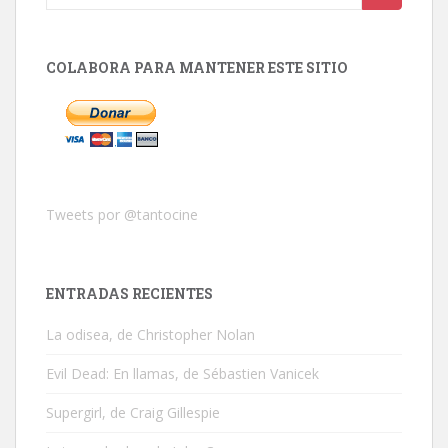
COLABORA PARA MANTENER ESTE SITIO
Tweets por @tantocine
ENTRADAS RECIENTES
La odisea, de Christopher Nolan
Evil Dead: En llamas, de Sébastien Vanicek
Supergirl, de Craig Gillespie