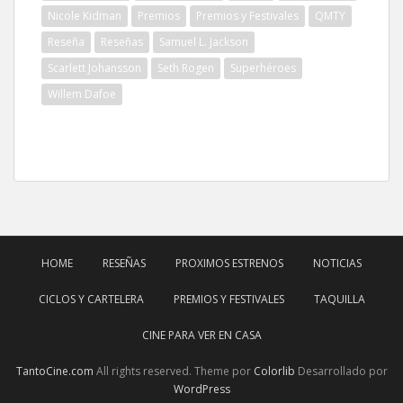
Nicole Kidman
Premios
Premios y Festivales
QMTY
Reseña
Reseñas
Samuel L. Jackson
Scarlett Johansson
Seth Rogen
Superhéroes
Willem Dafoe
HOME
RESEÑAS
PROXIMOS ESTRENOS
NOTICIAS
CICLOS Y CARTELERA
PREMIOS Y FESTIVALES
TAQUILLA
CINE PARA VER EN CASA
TantoCine.com
All rights reserved. Theme por
Colorlib
Desarrollado por
WordPress