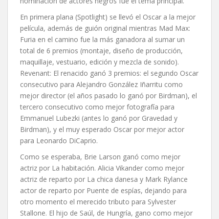
nominación de actores negros fue el tema principal.
En primera plana (Spotlight) se llevó el Oscar a la mejor
película, además de guión original mientras Mad Max:
Furia en el camino fue la más ganadora al sumar un
total de 6 premios (montaje, diseño de producción,
maquillaje, vestuario, edición y mezcla de sonido).
Revenant: El renacido ganó 3 premios: el segundo Oscar
consecutivo para Alejandro González Iñarritu como
mejor director (el años pasado lo ganó por Birdman), el
tercero consecutivo como mejor fotografía para
Emmanuel Lubezki (antes lo ganó por Gravedad y
Birdman), y el muy esperado Oscar por mejor actor
para Leonardo DiCaprio.
Como se esperaba, Brie Larson ganó como mejor
actriz por La habitación. Alicia Vikander como mejor
actriz de reparto por La chica danesa y Mark Rylance
actor de reparto por Puente de espías, dejando para
otro momento el merecido tributo para Sylvester
Stallone. El hijo de Saúl, de Hungría, gano como mejor