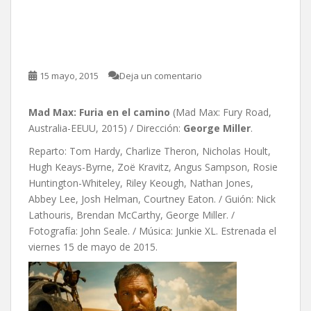
Mad Max: Furia en el
camino, de George Miller
15 mayo, 2015
Deja un comentario
Mad Max: Furia en el camino
(Mad Max: Fury Road,
Australia-EEUU, 2015) / Dirección:
George Miller
.
Reparto: Tom Hardy, Charlize Theron, Nicholas Hoult,
Hugh Keays-Byrne, Zoë Kravitz, Angus Sampson, Rosie
Huntington-Whiteley, Riley Keough, Nathan Jones,
Abbey Lee, Josh Helman, Courtney Eaton. / Guión: Nick
Lathouris, Brendan McCarthy, George Miller. /
Fotografía: John Seale. / Música: Junkie XL. Estrenada el
viernes 15 de mayo de 2015.