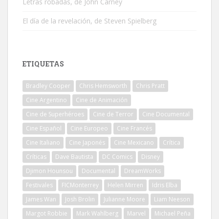
Letras robadas, de John Carney
El día de la revelación, de Steven Spielberg
ETIQUETAS
Bradley Cooper
Chris Hemsworth
Chris Pratt
Cine Argentino
Cine de Animación
Cine de Superhéroes
Cine de Terror
Cine Documental
Cine Español
Cine Europeo
Cine Francés
Cine Italiano
Cine Japonés
Cine Mexicano
Crítica
Críticas
Dave Bautista
DC Comics
Disney
Djimon Hounsou
Documental
DreamWorks
Festivales
FICMonterrey
Helen Mirren
Idris Elba
James Wan
Josh Brolin
Julianne Moore
Liam Neeson
Margot Robbie
Mark Wahlberg
Marvel
Michael Peña