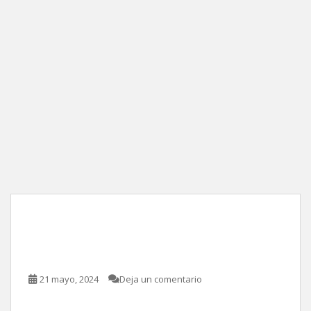
Furiosa: de la saga Mad
Max, de George Miller
21 mayo, 2024
Deja un comentario