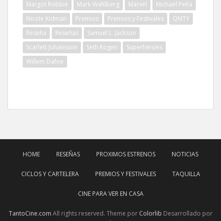
Margot Robbie
Mark Wahlberg
Marvel
Michael Peña
Nicole Kidman
Premios
Premios y Festivales
QMTY
Reseña
Reseñas
Samuel L. Jackson
Scarlett Johansson
Seth Rogen
Superhéroes
Willem Dafoe
HOME
RESEÑAS
PROXIMOS ESTRENOS
NOTICIAS
CICLOS Y CARTELERA
PREMIOS Y FESTIVALES
TAQUILLA
CINE PARA VER EN CASA
TantoCine.com
All rights reserved. Theme por
Colorlib
Desarrollado por