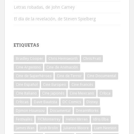
Letras robadas, de John Carney
El día de la revelación, de Steven Spielberg
ETIQUETAS
Bradley Cooper
Chris Hemsworth
Chris Pratt
Cine Argentino
Cine de Animación
Cine de Superhéroes
Cine de Terror
Cine Documental
Cine Español
Cine Europeo
Cine Francés
Cine Italiano
Cine Japonés
Cine Mexicano
Crítica
Críticas
Dave Bautista
DC Comics
Disney
Djimon Hounsou
Documental
DreamWorks
Festivales
FICMonterrey
Helen Mirren
Idris Elba
James Wan
Josh Brolin
Julianne Moore
Liam Neeson