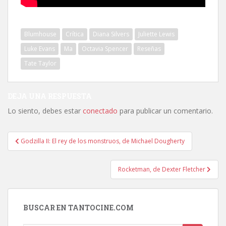
Blumhouse
Crítica
Diana Silvers
Juliette Lewis
Luke Evans
Ma
Octavia Spencer
Reseñas
Tate Taylor
DEJA UNA RESPUESTA
Lo siento, debes estar
conectado
para publicar un comentario.
Navegación
Godzilla II: El rey de los monstruos, de Michael Dougherty
de
entradas
Rocketman, de Dexter Fletcher
BUSCAR EN TANTOCINE.COM