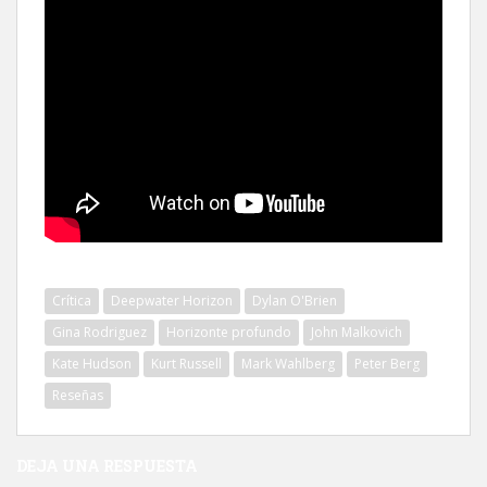
Crítica
Deepwater Horizon
Dylan O'Brien
Gina Rodriguez
Horizonte profundo
John Malkovich
Kate Hudson
Kurt Russell
Mark Wahlberg
Peter Berg
Reseñas
DEJA UNA RESPUESTA