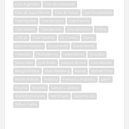
Cine Argentino
Cine de Animación
Cine de Superhéroes
Cine de Terror
Cine Documental
Cine Español
Cine Europeo
Cine Francés
Cine Italiano
Cine Japonés
Cine Mexicano
Crítica
Críticas
Dave Bautista
DC Comics
Disney
Djimon Hounsou
Documental
DreamWorks
Festivales
FICMonterrey
Helen Mirren
Idris Elba
James Wan
Josh Brolin
Julianne Moore
Liam Neeson
Margot Robbie
Mark Wahlberg
Marvel
Michael Peña
Nicole Kidman
Premios
Premios y Festivales
QMTY
Reseña
Reseñas
Samuel L. Jackson
Scarlett Johansson
Seth Rogen
Superhéroes
Willem Dafoe