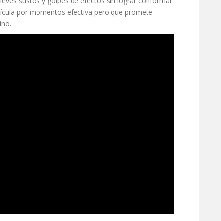
e leves sustos y golpes de efectos sin lograr conformar
 película por momentos efectiva pero que promete
ino.