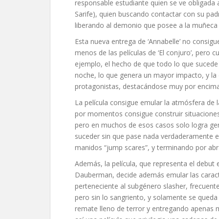
responsable estudiante quien se ve obligada a
Sarife), quien buscando contactar con su padr
liberando al demonio que posee a la muñeca 
Esta nueva entrega de ‘Annabelle’ no consigu
menos de las películas de ‘El conjuro’, pero 
ejemplo, el hecho de que todo lo que sucede e
noche, lo que genera un mayor impacto, y la e
protagonistas, destacándose muy por encima
La película consigue emular la atmósfera de l
por momentos consigue construir situaciones 
pero en muchos de esos casos solo logra gene
suceder sin que pase nada verdaderamente e
manidos “jump scares”, y terminando por abr
Además, la película, que representa el debut e
Dauberman, decide además emular las caracter
perteneciente al subgénero slasher, frecuen
pero sin lo sangriento, y solamente se queda
remate lleno de terror y entregando apenas