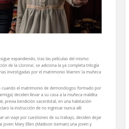
e sigue expandiendo, tras las películas del mismo
ión de la Llorona’, se adiciona la ya completa trilogía
orias investigadas por el matrimonio Warren: la muñeca
justo cuando el matrimonio de demonólogos formado por
armiga) deciden llevar a su casa a la muñeca maldita
al, previa bendición sacerdotal, en una habitación
laro la instrucción de no ingresar nunca allí.
r un viaje por cuestiones de su trabajo, deciden dejar
la joven Mary Ellen (Madison Iseman) una joven y