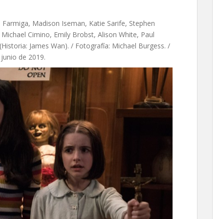
a Farmiga, Madison Iseman, Katie Sarife, Stephen
, Michael Cimino, Emily Brobst, Alison White, Paul
istoria: James Wan). / Fotografía: Michael Burgess. /
 junio de 2019.