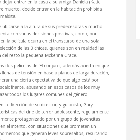
 dejar entrar en la casa a su amiga Daniela (Katie
e muerto, decide entrar en la habitación prohibida
maldita.
e ubicarse a la altura de sus predecesoras y mucho
cuenta con varias decisiones positivas, como, por
n la película ocurra en el transcurso de una sola
lección de las 3 chicas, quienes son en realidad las
 del resto la pequeña Mckenna Grace.
as dos películas de ‘El conjuro’, además acierta en que
llenas de tensión en base a planos de larga duración,
rar una cierta expectativa de que algo está por
scalofriante, abusando en esos casos de los muy
azar todos los lugares comunes del género.
n la dirección de su director, y guionista, Gary
ísticas del cine de terror adolescente, regularmente
temente protagonizado por un grupo de jovencitas
 en el intento, con situaciones que prometen un
 momentos que generan leves sobresaltos, resultando