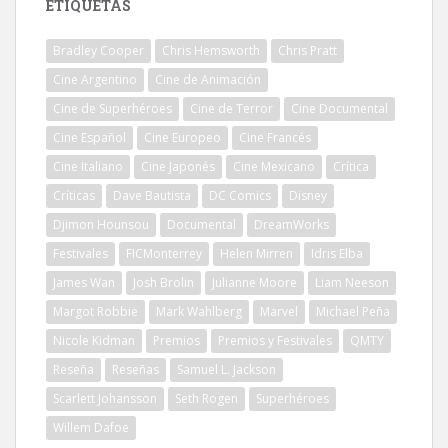
ETIQUETAS
Bradley Cooper
Chris Hemsworth
Chris Pratt
Cine Argentino
Cine de Animación
Cine de Superhéroes
Cine de Terror
Cine Documental
Cine Español
Cine Europeo
Cine Francés
Cine Italiano
Cine Japonés
Cine Mexicano
Crítica
Críticas
Dave Bautista
DC Comics
Disney
Djimon Hounsou
Documental
DreamWorks
Festivales
FICMonterrey
Helen Mirren
Idris Elba
James Wan
Josh Brolin
Julianne Moore
Liam Neeson
Margot Robbie
Mark Wahlberg
Marvel
Michael Peña
Nicole Kidman
Premios
Premios y Festivales
QMTY
Reseña
Reseñas
Samuel L. Jackson
Scarlett Johansson
Seth Rogen
Superhéroes
Willem Dafoe