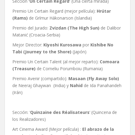
Sección
‘Un Certain Regard’
(Una cierta mirada)
Premio Un Certain Regard (mejor película):
Hrútar
(Rams)
de Grímur Hákonarson (Islandia)
Premio del Jurado:
Zvizdan
(The High Sun)
de Dalibor
Matanić (Croacia-Serbia)
Mejor Director:
Kiyoshi Kurosawa
por
Kishibe No
Tabi (Journey to the Shore)
(Japón)
Premio Un Certain Talent (al mejor reparto):
Comoara
(Treasure)
de Corneliu Porumboiu (Rumania)
Premio Avenir (compartido):
Masaan
(Fly Away Solo)
de Neeraj Ghaywan (India) y
Nahid
de Ida Panahandeh
(Irán)
Sección: ‘
Quinzaine des Réalisateurs
‘ (Quincena de
los Realizadores)
Art Cinema Award (Mejor película) :
El abrazo de la