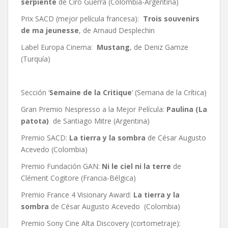
serpiente
de Ciro Guerra (Colombia-Argentina)
Prix SACD (mejor película francesa):
Trois souvenirs
de ma jeunesse
, de Arnaud Desplechin
Label Europa Cinema:
Mustang
, de Deniz Gamze
(Turquía)
Sección ‘
Semaine de la Critique
‘ (Semana de la Crítica)
Gran Premio Nespresso a la Mejor Película:
Paulina (La
patota)
de Santiago Mitre (Argentina)
Premio SACD:
La tierra y la sombra
de César Augusto
Acevedo (Colombia)
Premio Fundación GAN:
Ni le ciel ni la terre
de
Clément Cogitore (Francia-Bélgica)
Premio France 4 Visionary Award:
La tierra y la
sombra
de César Augusto Acevedo (Colombia)
Premio Sony Cine Alta Discovery (cortometraje):