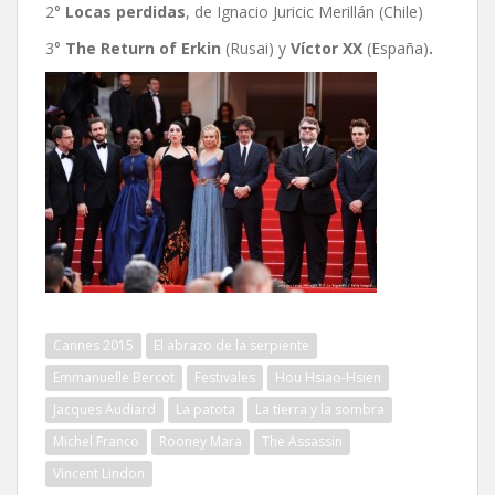
2°
Locas perdidas
, de Ignacio Juricic Merillán (Chile)
3°
The Return of Erkin
(Rusai) y
Víctor XX
(España)
.
Cannes 2015
El abrazo de la serpiente
Emmanuelle Bercot
Festivales
Hou Hsiao-Hsien
Jacques Audiard
La patota
La tierra y la sombra
Michel Franco
Rooney Mara
The Assassin
Vincent Lindon