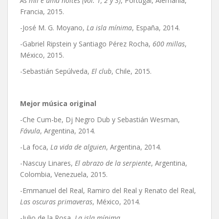
As mil e uma noites (vol. 1, 2 y 3)
, Portugal, Alemania,
Francia, 2015.
-José M. G. Moyano,
La isla mínima
, España, 2014.
-Gabriel Ripstein y Santiago Pérez Rocha,
600 millas
,
México, 2015.
-Sebastián Sepúlveda,
El club
, Chile, 2015.
Mejor música original
-Che Cum-be, Dj Negro Dub y Sebastián Wesman,
Fávula
, Argentina, 2014.
-La foca,
La vida de alguien
, Argentina, 2014.
-Nascuy Linares,
El abrazo de la serpiente
, Argentina,
Colombia, Venezuela, 2015.
-Emmanuel del Real, Ramiro del Real y Renato del Real,
Las oscuras primaveras
, México, 2014.
-Julio de la Rosa,
La isla mínima
,