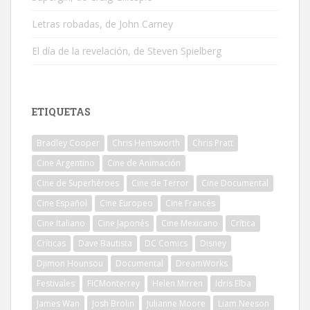
Letras robadas, de John Carney
El día de la revelación, de Steven Spielberg
ETIQUETAS
Bradley Cooper
Chris Hemsworth
Chris Pratt
Cine Argentino
Cine de Animación
Cine de Superhéroes
Cine de Terror
Cine Documental
Cine Español
Cine Europeo
Cine Francés
Cine Italiano
Cine Japonés
Cine Mexicano
Crítica
Críticas
Dave Bautista
DC Comics
Disney
Djimon Hounsou
Documental
DreamWorks
Festivales
FICMonterrey
Helen Mirren
Idris Elba
James Wan
Josh Brolin
Julianne Moore
Liam Neeson