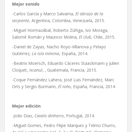
Mejor sonido
-Carlos García y Marco Salvarria,
El abrazo de la
serpiente
, Argentina, Colombia, Venezuela, 2015.
-Miguel Hormazábal, Roberto Zúñiga, Ivo Moraga,
Salomé Román y Mauricio Molina,
El club
, Chile, 2015.
-Daniel de Zayas, Nacho Royo-Villanova y Pelayo
Gutiérrez,
La isla mínima
, España, 2014.
-Beatrix Moersch, Eduardo Cáceres Staackmann y Julien
Cloquet,
Ixcanul
, , Guatemala, Francia, 2015.
-Coque Fernández Lahera, José Luis Fernández, Marc
Orts y Sergio Bürmann,
El niño
, España, Francia, 2014.
Mejor edición
-João Dias,
Cavalo dinheiro
, Portugal, 2014.
-Miguel Gomes, Pedro Filipe Marques y Telmo Churro,