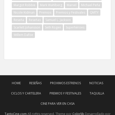
Margot Robbie
Mark Wahlberg
Marvel
Michael Peña
Nicole Kidman
Premios
Premios y Festivales
QMTY
Reseña
Reseñas
Samuel L. Jackson
Scarlett Johansson
Seth Rogen
Superhéroes
Willem Dafoe
HOME
RESEÑAS
PROXIMOS ESTRENOS
NOTICIAS
CICLOS Y CARTELERA
PREMIOS Y FESTIVALES
TAQUILLA
CINE PARA VER EN CASA
TantoCine.com
All rights reserved. Theme por
Colorlib
Desarrollado por