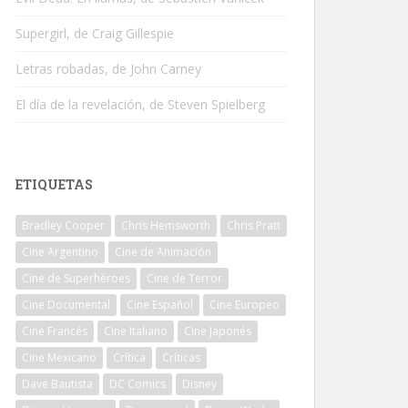
Supergirl, de Craig Gillespie
Letras robadas, de John Carney
El día de la revelación, de Steven Spielberg
ETIQUETAS
Bradley Cooper
Chris Hemsworth
Chris Pratt
Cine Argentino
Cine de Animación
Cine de Superhéroes
Cine de Terror
Cine Documental
Cine Español
Cine Europeo
Cine Francés
Cine Italiano
Cine Japonés
Cine Mexicano
Crítica
Críticas
Dave Bautista
DC Comics
Disney