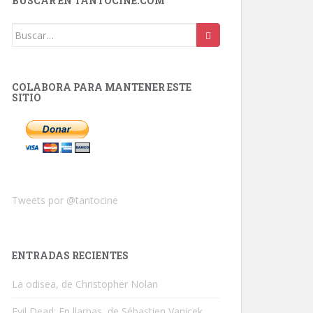
BUSCAR EN TANTOCINE.COM
Buscar:
COLABORA PARA MANTENER ESTE
SITIO
Tweets por @tantocine
ENTRADAS RECIENTES
La odisea, de Christopher Nolan
Evil Dead: En llamas, de Sébastien Vanicek