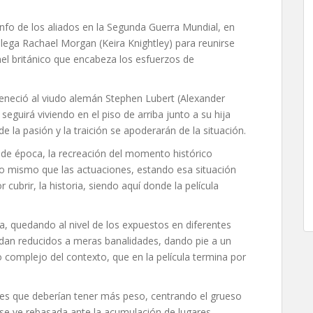
fo de los aliados en la Segunda Guerra Mundial, en
lega Rachael Morgan (Keira Knightley) para reunirse
nel británico que encabeza los esfuerzos de
teneció al viudo alemán Stephen Lubert (Alexander
seguirá viviendo en el piso de arriba junto a su hija
 la pasión y la traición se apoderarán de la situación.
 de época, la recreación del momento histórico
 lo mismo que las actuaciones, estando esa situación
cubrir, la historia, siendo aquí donde la película
, quedando al nivel de los expuestos en diferentes
edan reducidos a meras banalidades, dando pie a un
complejo del contexto, que en la película termina por
jes que deberían tener más peso, centrando el grueso
e se ve rebasada ante la acumulación de lugares