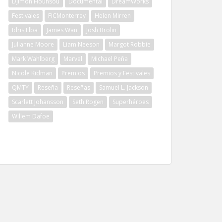
Djimon Hounsou
Documental
DreamWorks
Festivales
FICMonterrey
Helen Mirren
Idris Elba
James Wan
Josh Brolin
Julianne Moore
Liam Neeson
Margot Robbie
Mark Wahlberg
Marvel
Michael Peña
Nicole Kidman
Premios
Premios y Festivales
QMTY
Reseña
Reseñas
Samuel L. Jackson
Scarlett Johansson
Seth Rogen
Superhéroes
Willem Dafoe