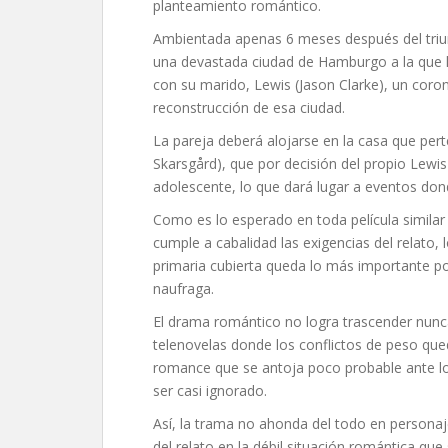
planteamiento romántico.
Ambientada apenas 6 meses después del triun
una devastada ciudad de Hamburgo a la que l
con su marido, Lewis (Jason Clarke), un coro
reconstrucción de esa ciudad.
La pareja deberá alojarse en la casa que per
Skarsgård), que por decisión del propio Lewis 
adolescente, lo que dará lugar a eventos donde
Como es lo esperado en toda película similar
cumple a cabalidad las exigencias del relato,
primaria cubierta queda lo más importante por 
naufraga.
El drama romántico no logra trascender nunca
telenovelas donde los conflictos de peso qu
romance que se antoja poco probable ante lo 
ser casi ignorado.
Así, la trama no ahonda del todo en persona
del relato en la débil situación romántica qu