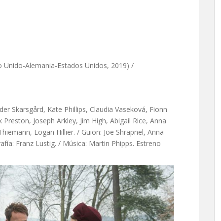
igo, de James Kent
o Unido-Alemania-Estados Unidos, 2019) /
der Skarsgård, Kate Phillips, Claudia Vaseková, Fionn
 Preston, Joseph Arkley, Jim High, Abigail Rice, Anna
Thiemann, Logan Hillier. / Guion:
Joe Shrapnel,
Anna
fía: Franz Lustig. / Música: Martin Phipps. Estreno