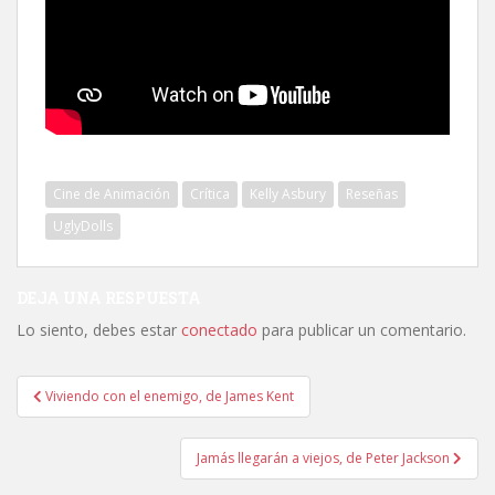
Cine de Animación
Crítica
Kelly Asbury
Reseñas
UglyDolls
DEJA UNA RESPUESTA
Lo siento, debes estar
conectado
para publicar un comentario.
Navegación
Viviendo con el enemigo, de James Kent
de
entradas
Jamás llegarán a viejos, de Peter Jackson