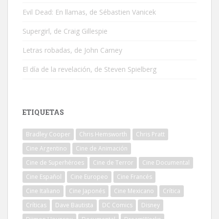
Evil Dead: En llamas, de Sébastien Vanicek
Supergirl, de Craig Gillespie
Letras robadas, de John Carney
El día de la revelación, de Steven Spielberg
ETIQUETAS
Bradley Cooper
Chris Hemsworth
Chris Pratt
Cine Argentino
Cine de Animación
Cine de Superhéroes
Cine de Terror
Cine Documental
Cine Español
Cine Europeo
Cine Francés
Cine Italiano
Cine Japonés
Cine Mexicano
Crítica
Críticas
Dave Bautista
DC Comics
Disney