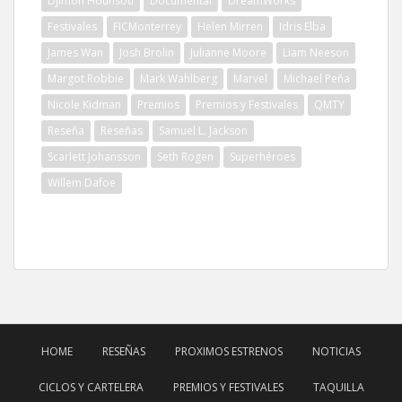
Djimon Hounsou
Documental
DreamWorks
Festivales
FICMonterrey
Helen Mirren
Idris Elba
James Wan
Josh Brolin
Julianne Moore
Liam Neeson
Margot Robbie
Mark Wahlberg
Marvel
Michael Peña
Nicole Kidman
Premios
Premios y Festivales
QMTY
Reseña
Reseñas
Samuel L. Jackson
Scarlett Johansson
Seth Rogen
Superhéroes
Willem Dafoe
HOME
RESEÑAS
PROXIMOS ESTRENOS
NOTICIAS
CICLOS Y CARTELERA
PREMIOS Y FESTIVALES
TAQUILLA