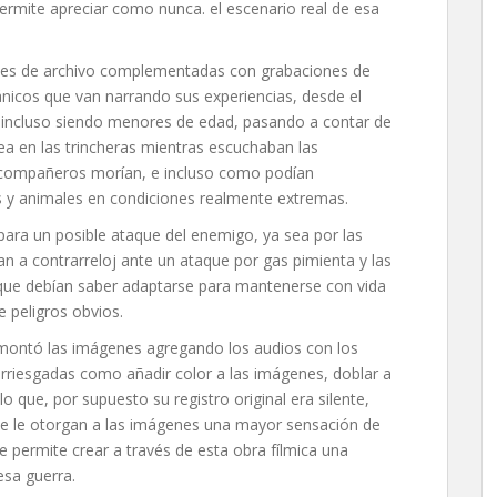
ermite apreciar como nunca. el escenario real de esa
enes de archivo complementadas con grabaciones de
ánicos que van narrando sus experiencias, desde el
 incluso siendo menores de edad, pasando a contar de
ea en las trincheras mientras escuchaban las
 compañeros morían, e incluso como podían
y animales en condiciones realmente extremas.
ara un posible ataque del enemigo, ya sea por las
 a contrarreloj ante un ataque por gas pimienta y las
 que debían saber adaptarse para mantenerse con vida
 peligros obvios.
olo montó las imágenes agregando los audios con los
rriesgadas como añadir color a las imágenes, doblar a
 que, por supuesto su registro original era silente,
e le otorgan a las imágenes una mayor sensación de
e permite crear a través de esta obra fílmica una
esa guerra.