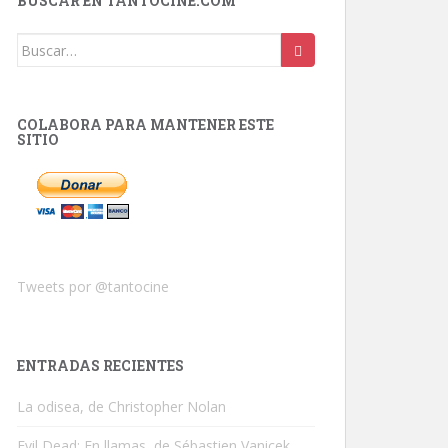
BUSCAR EN TANTOCINE.COM
Buscar:
COLABORA PARA MANTENER ESTE
SITIO
Tweets por @tantocine
ENTRADAS RECIENTES
La odisea, de Christopher Nolan
Evil Dead: En llamas, de Sébastien Vanicek