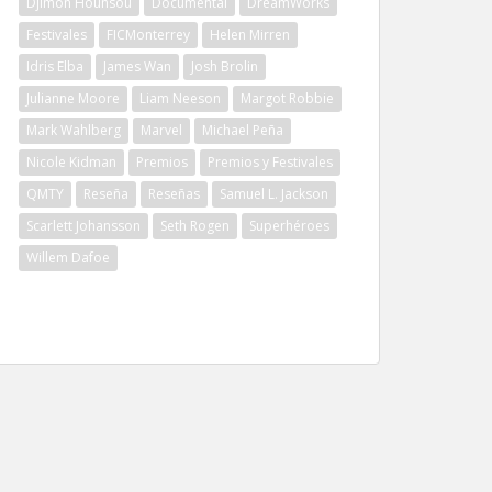
Djimon Hounsou
Documental
DreamWorks
Festivales
FICMonterrey
Helen Mirren
Idris Elba
James Wan
Josh Brolin
Julianne Moore
Liam Neeson
Margot Robbie
Mark Wahlberg
Marvel
Michael Peña
Nicole Kidman
Premios
Premios y Festivales
QMTY
Reseña
Reseñas
Samuel L. Jackson
Scarlett Johansson
Seth Rogen
Superhéroes
Willem Dafoe