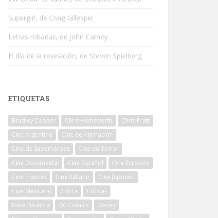
Supergirl, de Craig Gillespie
Letras robadas, de John Carney
El día de la revelación, de Steven Spielberg
ETIQUETAS
Bradley Cooper
Chris Hemsworth
Chris Pratt
Cine Argentino
Cine de Animación
Cine de Superhéroes
Cine de Terror
Cine Documental
Cine Español
Cine Europeo
Cine Francés
Cine Italiano
Cine Japonés
Cine Mexicano
Crítica
Críticas
Dave Bautista
DC Comics
Disney