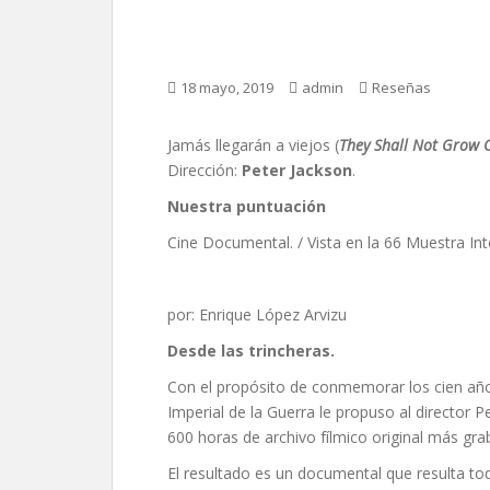
Jamás llegarán a viej
18 mayo, 2019
admin
Reseñas
Jamás llegarán a viejos (
They Shall Not Grow 
Dirección:
Peter Jackson
.
Nuestra puntuación
Cine Documental. / Vista en la 66 Muestra In
por: Enrique López Arvizu
Desde las trincheras.
Con el propósito de conmemorar los cien años
Imperial de la Guerra le propuso al director 
600 horas de archivo fílmico original más gr
El resultado es un documental que resulta to