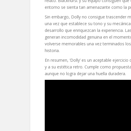
relato. Blackhurst y su equipo consiguen que
entorno se sienta tan amenazante como la pro
Sin embargo, Dolly no consigue trascender más 
una vez que establece su tono y su mecánica 
desarrollo que enriquezcan la experiencia. L
generan incomodidad genuina en el momento,
volverse memorables una vez terminados los 
historia.
En resumen, ‘Dolly’ es un aceptable ejercicio
y a su estética retro. Cumple como propuesta
aunque no logra dejar una huella duradera.