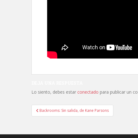
DEJA UNA RESPUESTA
Lo siento, debes estar
conectado
para publicar un c
Navegación
Backrooms: Sin salida, de Kane Parsons
de
entradas