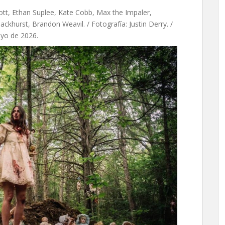
ott, Ethan Suplee, Kate Cobb, Max the Impaler,
lackhurst, Brandon Weavil. / Fotografía: Justin Derry. /
ayo de 2026.