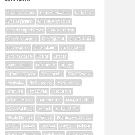
Bradley Cooper
Chris Hemsworth
Chris Pratt
Cine Argentino
Cine de Animación
Cine de Superhéroes
Cine de Terror
Cine Documental
Cine Español
Cine Europeo
Cine Francés
Cine Italiano
Cine Japonés
Cine Mexicano
Crítica
Críticas
Dave Bautista
DC Comics
Disney
Djimon Hounsou
Documental
DreamWorks
Festivales
FICMonterrey
Helen Mirren
Idris Elba
James Wan
Josh Brolin
Julianne Moore
Liam Neeson
Margot Robbie
Mark Wahlberg
Marvel
Michael Peña
Nicole Kidman
Premios
Premios y Festivales
QMTY
Reseña
Reseñas
Samuel L. Jackson
Scarlett Johansson
Seth Rogen
Superhéroes