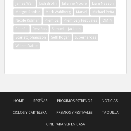
James Wan
Josh Brolin
Julianne Moore
Liam Neeson
Margot Robbie
Mark Wahlberg
Marvel
Michael Peña
Nicole Kidman
Premios
Premios y Festivales
QMTY
Reseña
Reseñas
Samuel L. Jackson
Scarlett Johansson
Seth Rogen
Superhéroes
Willem Dafoe
HOME
RESEÑAS
PROXIMOS ESTRENOS
NOTICIAS
CICLOS Y CARTELERA
PREMIOS Y FESTIVALES
TAQUILLA
CINE PARA VER EN CASA