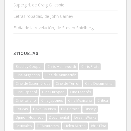
Supergirl, de Craig Gillespie
Letras robadas, de John Carney
El día de la revelación, de Steven Spielberg
ETIQUETAS
Bradley Cooper
Chris Hemsworth
Chris Pratt
Cine Argentino
Cine de Animación
Cine de Superhéroes
Cine de Terror
Cine Documental
Cine Español
Cine Europeo
Cine Francés
Cine Italiano
Cine Japonés
Cine Mexicano
Crítica
Críticas
Dave Bautista
DC Comics
Disney
Djimon Hounsou
Documental
DreamWorks
Festivales
FICMonterrey
Helen Mirren
Idris Elba