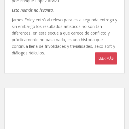
por: Enrique López Arvizu
Esto nomás no levanta.
James Foley entró al relevo para esta segunda entrega y
sin embargo los resultados artísticos no son tan
diferentes, en esta secuela que carece de conflicto y
prácticamente no pasa nada, es una historia que
continúa llena de frivolidades y trivialidades, sexo soft y
diálogos ridículos.
LEER MÁS
Cincuenta sombras de
Grey, de Sam Taylor-
Johnson