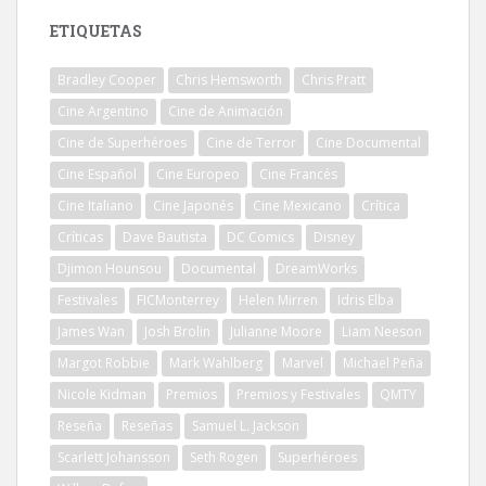
ETIQUETAS
Bradley Cooper
Chris Hemsworth
Chris Pratt
Cine Argentino
Cine de Animación
Cine de Superhéroes
Cine de Terror
Cine Documental
Cine Español
Cine Europeo
Cine Francés
Cine Italiano
Cine Japonés
Cine Mexicano
Crítica
Críticas
Dave Bautista
DC Comics
Disney
Djimon Hounsou
Documental
DreamWorks
Festivales
FICMonterrey
Helen Mirren
Idris Elba
James Wan
Josh Brolin
Julianne Moore
Liam Neeson
Margot Robbie
Mark Wahlberg
Marvel
Michael Peña
Nicole Kidman
Premios
Premios y Festivales
QMTY
Reseña
Reseñas
Samuel L. Jackson
Scarlett Johansson
Seth Rogen
Superhéroes