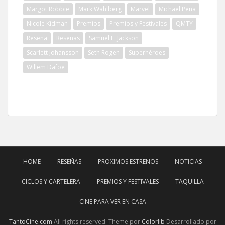
Margot Robbie
Mark Wahlberg
Marvel
Michael Peña
Nicole Kidman
Premios
Premios y Festivales
QMTY
Reseña
Reseñas
Samuel L. Jackson
Scarlett Johansson
Seth Rogen
Superhéroes
Willem Dafoe
HOME
RESEÑAS
PROXIMOS ESTRENOS
NOTICIAS
CICLOS Y CARTELERA
PREMIOS Y FESTIVALES
TAQUILLA
CINE PARA VER EN CASA
TantoCine.com
All rights reserved. Theme por
Colorlib
Desarrollado por