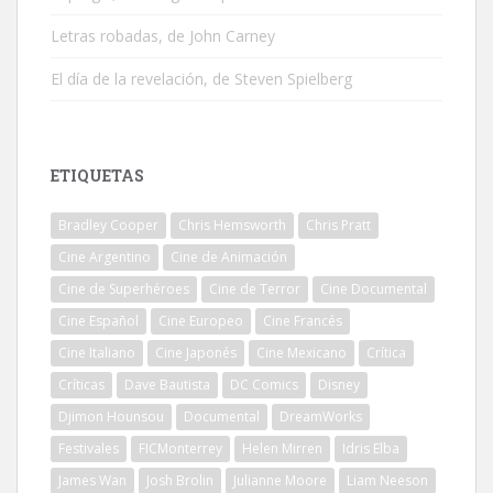
Letras robadas, de John Carney
El día de la revelación, de Steven Spielberg
ETIQUETAS
Bradley Cooper
Chris Hemsworth
Chris Pratt
Cine Argentino
Cine de Animación
Cine de Superhéroes
Cine de Terror
Cine Documental
Cine Español
Cine Europeo
Cine Francés
Cine Italiano
Cine Japonés
Cine Mexicano
Crítica
Críticas
Dave Bautista
DC Comics
Disney
Djimon Hounsou
Documental
DreamWorks
Festivales
FICMonterrey
Helen Mirren
Idris Elba
James Wan
Josh Brolin
Julianne Moore
Liam Neeson