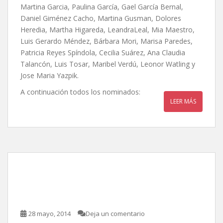
Martina Garcia, Paulina García, Gael García Bernal,
Daniel Giménez Cacho, Martina Gusman, Dolores
Heredia, Martha Higareda, LeandraLeal, Mia Maestro,
Luis Gerardo Méndez, Bárbara Mori, Marisa Paredes,
Patricia Reyes Spíndola, Cecilia Suárez, Ana Claudia
Talancón, Luis Tosar, Maribel Verdú, Leonor Watling y
Jose Maria Yazpik.
A continuación todos los nominados:
LEER MÁS
56 Premios Ariel / Lista
Completa de Ganadores
28 mayo, 2014
Deja un comentario