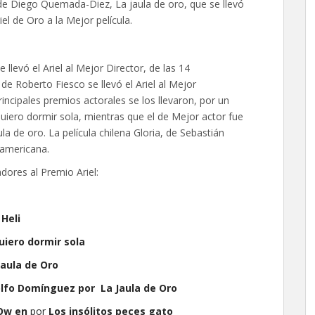
 de Diego Quemada-Diez, La jaula de oro, que se llevó
el de Oro a la Mejor película.
 llevó el Ariel al Mejor Director, de las 14
e Roberto Fiesco se llevó el Ariel al Mejor
ncipales premios actorales se los llevaron, por un
uiero dormir sola, mientras que el de Mejor actor fue
a de oro. La película chilena Gloria, de Sebastián
roamericana.
dores al Premio Ariel:
r
Heli
uiero dormir sola
Jaula de Oro
lfo Domínguez por
La Jaula de Oro
Ow en
por
Los insólitos peces gato