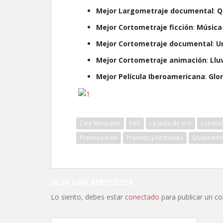
Mejor Largometraje documental
:
Q
Mejor Cortometraje ficción
:
Música
Mejor Cortometraje documental
:
U
Mejor Cortometraje animación
:
Llu
Mejor Película Iberoamericana
:
Glo
Cine Mexicano
Heli
La jaula de oro
Los ins
Premios Ariel
Premios y Festivales
Quebrant
DEJA UNA RESPUESTA
Lo siento, debes estar
conectado
para publicar un c