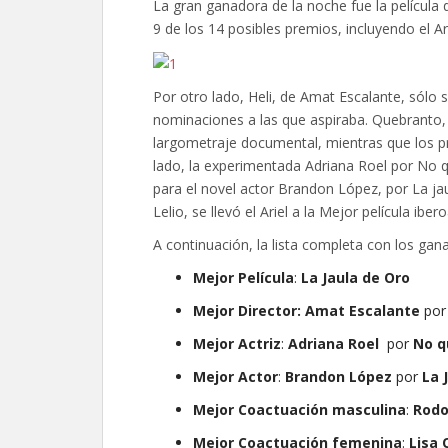
La gran ganadora de la noche fue la película
9 de los 14 posibles premios, incluyendo el Ari
Por otro lado, Heli, de Amat Escalante, sólo se
nominaciones a las que aspiraba. Quebranto, d
largometraje documental, mientras que los pri
lado, la experimentada Adriana Roel por No q
para el novel actor Brandon López, por La jaul
Lelio, se llevó el Ariel a la Mejor película ibe
A continuación, la lista completa con los gana
Mejor Película
:
La Jaula de Oro
Mejor Director:
Amat Escalante
po
Mejor Actriz
:
Adriana Roel
por
No q
Mejor Actor
:
Brandon López
por
La 
Mejor Coactuación masculina
:
Rodo
Mejor Coactuación femenina
:
Lisa 