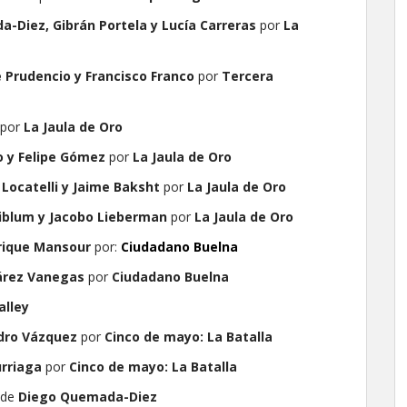
-Diez, Gibrán Portela y Lucía Carreras
por
La
 Prudencio y Francisco Franco
por
Tercera
por
La Jaula de Oro
o y Felipe Gómez
por
La Jaula de Oro
 Locatelli y Jaime Baksht
por
La Jaula de Oro
iblum y Jacobo Lieberman
por
La Jaula de Oro
rique Mansour
por:
Ciudadano Buelna
árez Vanegas
por
Ciudadano Buelna
alley
dro Vázquez
por
Cinco de mayo: La Batalla
urriaga
por
Cinco de mayo: La Batalla
de
Diego Quemada-Diez