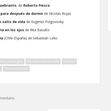
uebranto
, de
Roberto Fiesco
 para después de dormir
de Nicolás Rojas
n salto de vida
de Eugenio Polgovosky
via en los ojos
de Rita Basulto
ria
(Chile-España) de Sebastián Lelio.
ólitos peces gato
No quiero dormir sola
Premios
o
Tercera llamada
omentario.