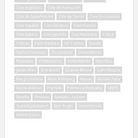
Cine Argentino
Cine de Animación
Cine de Superhéroes
Cine de Terror
Cine Documental
Cine Español
Cine Europeo
Cine Francés
Cine Italiano
Cine Japonés
Cine Mexicano
Crítica
Críticas
Dave Bautista
DC Comics
Disney
Djimon Hounsou
Documental
DreamWorks
Festivales
FICMonterrey
Helen Mirren
Idris Elba
James Wan
Josh Brolin
Julianne Moore
Liam Neeson
Margot Robbie
Mark Wahlberg
Marvel
Michael Peña
Nicole Kidman
Premios
Premios y Festivales
QMTY
Reseña
Reseñas
Samuel L. Jackson
Scarlett Johansson
Seth Rogen
Superhéroes
Willem Dafoe