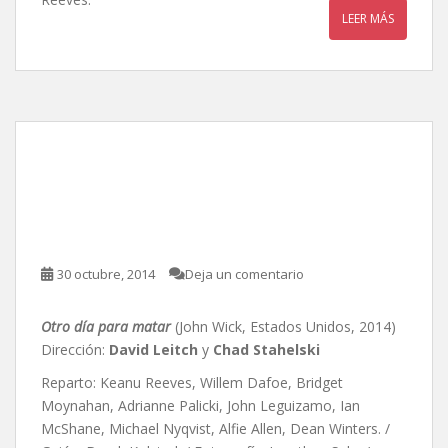
LEER MÁS
Otro día para matar, de
David Leitch y Chad
Stahelski
30 octubre, 2014
Deja un comentario
Otro día para matar
(John Wick, Estados Unidos, 2014)
Dirección:
David Leitch
y
Chad Stahelski
Reparto: Keanu Reeves, Willem Dafoe, Bridget
Moynahan, Adrianne Palicki, John Leguizamo, Ian
McShane, Michael Nyqvist, Alfie Allen, Dean Winters. /