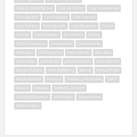
Cine de Superhéroes
Cine de Terror
Cine Documental
Cine Español
Cine Europeo
Cine Francés
Cine Italiano
Cine Japonés
Cine Mexicano
Crítica
Críticas
Dave Bautista
DC Comics
Disney
Djimon Hounsou
Documental
DreamWorks
Festivales
FICMonterrey
Helen Mirren
Idris Elba
James Wan
Josh Brolin
Julianne Moore
Liam Neeson
Margot Robbie
Mark Wahlberg
Marvel
Michael Peña
Nicole Kidman
Premios
Premios y Festivales
QMTY
Reseña
Reseñas
Samuel L. Jackson
Scarlett Johansson
Seth Rogen
Superhéroes
Willem Dafoe