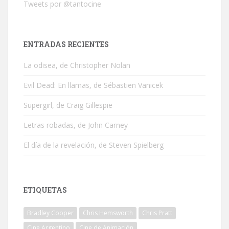
Tweets por @tantocine
ENTRADAS RECIENTES
La odisea, de Christopher Nolan
Evil Dead: En llamas, de Sébastien Vanicek
Supergirl, de Craig Gillespie
Letras robadas, de John Carney
El día de la revelación, de Steven Spielberg
ETIQUETAS
Bradley Cooper
Chris Hemsworth
Chris Pratt
Cine Argentino
Cine de Animación