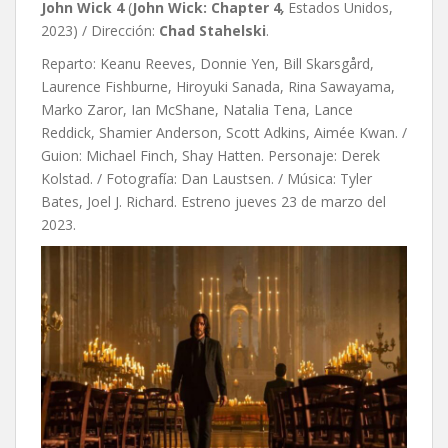
John Wick 4
(
John Wick: Chapter 4
,
Estados Unidos,
2023) / Dirección:
Chad Stahelski
.
Reparto: Keanu Reeves, Donnie Yen, Bill Skarsgård,
Laurence Fishburne, Hiroyuki Sanada, Rina Sawayama,
Marko Zaror, Ian McShane, Natalia Tena, Lance
Reddick, Shamier Anderson, Scott Adkins, Aimée Kwan. /
Guion: Michael Finch, Shay Hatten. Personaje: Derek
Kolstad. / Fotografía: Dan Laustsen. / Música:
Tyler
Bates,
Joel J. Richard. Estreno jueves 23 de marzo del
2023.