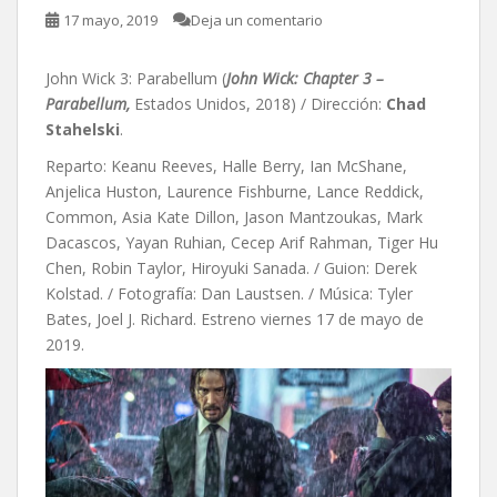
17 mayo, 2019
Deja un comentario
John Wick 3: Parabellum (
John Wick: Chapter 3 –
Parabellum,
Estados Unidos, 2018) / Dirección:
Chad
Stahelski
.
Reparto: Keanu Reeves, Halle Berry, Ian McShane,
Anjelica Huston, Laurence Fishburne, Lance Reddick,
Common, Asia Kate Dillon, Jason Mantzoukas, Mark
Dacascos, Yayan Ruhian, Cecep Arif Rahman, Tiger Hu
Chen, Robin Taylor, Hiroyuki Sanada. / Guion: Derek
Kolstad. / Fotografía: Dan Laustsen. / Música:
Tyler
Bates,
Joel J. Richard. Estreno viernes 17 de mayo de
2019.