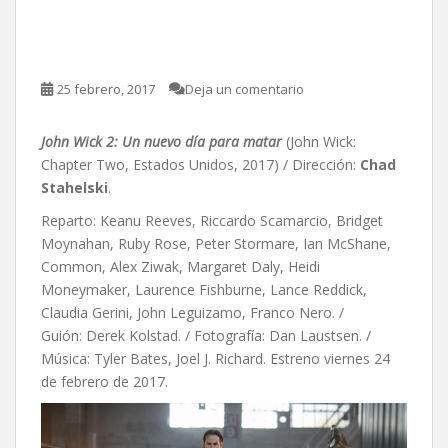
día para matar, de Chad
Stahelski
25 febrero, 2017
Deja un comentario
John Wick 2: Un nuevo día para matar
(John Wick:
Chapter Two, Estados Unidos, 2017) / Dirección:
Chad
Stahelski
.
Reparto: Keanu Reeves, Riccardo Scamarcio, Bridget
Moynahan, Ruby Rose, Peter Stormare, Ian McShane,
Common, Alex Ziwak, Margaret Daly, Heidi
Moneymaker, Laurence Fishburne, Lance Reddick,
Claudia Gerini, John Leguizamo, Franco Nero. /
Guión: Derek Kolstad. / Fotografía: Dan Laustsen. /
Música:
Tyler Bates,
Joel J. Richard. Estreno viernes 24
de febrero de 2017.