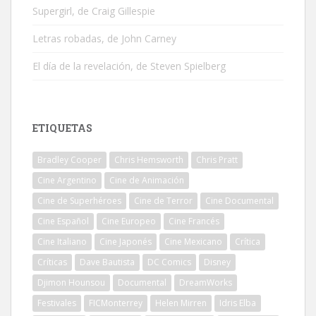
Supergirl, de Craig Gillespie
Letras robadas, de John Carney
El día de la revelación, de Steven Spielberg
ETIQUETAS
Bradley Cooper
Chris Hemsworth
Chris Pratt
Cine Argentino
Cine de Animación
Cine de Superhéroes
Cine de Terror
Cine Documental
Cine Español
Cine Europeo
Cine Francés
Cine Italiano
Cine Japonés
Cine Mexicano
Crítica
Críticas
Dave Bautista
DC Comics
Disney
Djimon Hounsou
Documental
DreamWorks
Festivales
FICMonterrey
Helen Mirren
Idris Elba