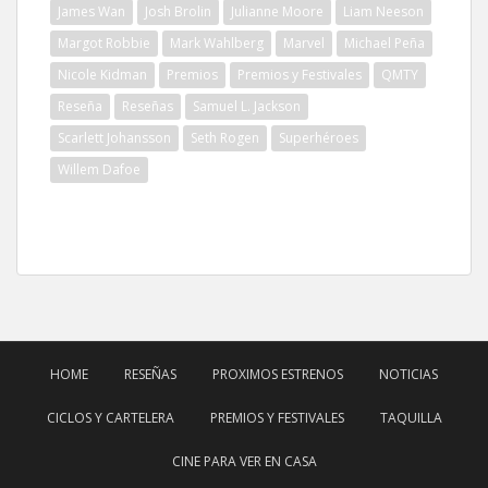
James Wan
Josh Brolin
Julianne Moore
Liam Neeson
Margot Robbie
Mark Wahlberg
Marvel
Michael Peña
Nicole Kidman
Premios
Premios y Festivales
QMTY
Reseña
Reseñas
Samuel L. Jackson
Scarlett Johansson
Seth Rogen
Superhéroes
Willem Dafoe
HOME
RESEÑAS
PROXIMOS ESTRENOS
NOTICIAS
CICLOS Y CARTELERA
PREMIOS Y FESTIVALES
TAQUILLA
CINE PARA VER EN CASA