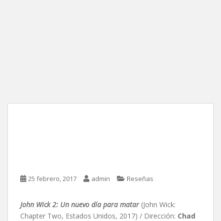
John Wick 2: Un nuevo
día para matar, de Chad
Stahelski
25 febrero, 2017
admin
Reseñas
John Wick 2: Un nuevo día para matar
(John Wick:
Chapter Two, Estados Unidos, 2017) / Dirección:
Chad