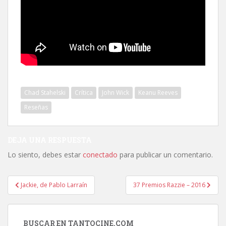
Chad Stahelski
Crítica
John Wick
Keanu Reeves
Reseñas
DEJA UNA RESPUESTA
Lo siento, debes estar
conectado
para publicar un comentario.
Navegación
Jackie, de Pablo Larraín
37 Premios Razzie – 2016
de
entradas
BUSCAR EN TANTOCINE.COM