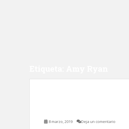
Etiqueta:
Amy Ryan
Beautiful Boy: Siempr
Van Groeningen
8 marzo, 2019
Deja un comentario