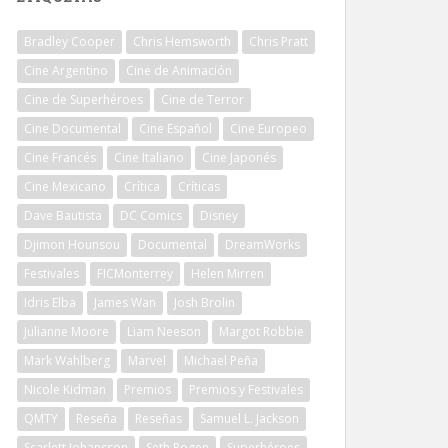
Bradley Cooper
Chris Hemsworth
Chris Pratt
Cine Argentino
Cine de Animación
Cine de Superhéroes
Cine de Terror
Cine Documental
Cine Español
Cine Europeo
Cine Francés
Cine Italiano
Cine Japonés
Cine Mexicano
Crítica
Críticas
Dave Bautista
DC Comics
Disney
Djimon Hounsou
Documental
DreamWorks
Festivales
FICMonterrey
Helen Mirren
Idris Elba
James Wan
Josh Brolin
Julianne Moore
Liam Neeson
Margot Robbie
Mark Wahlberg
Marvel
Michael Peña
Nicole Kidman
Premios
Premios y Festivales
QMTY
Reseña
Reseñas
Samuel L. Jackson
Scarlett Johansson
Seth Rogen
Superhéroes