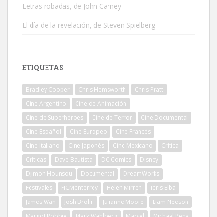
Letras robadas, de John Carney
El día de la revelación, de Steven Spielberg
ETIQUETAS
Bradley Cooper
Chris Hemsworth
Chris Pratt
Cine Argentino
Cine de Animación
Cine de Superhéroes
Cine de Terror
Cine Documental
Cine Español
Cine Europeo
Cine Francés
Cine Italiano
Cine Japonés
Cine Mexicano
Crítica
Críticas
Dave Bautista
DC Comics
Disney
Djimon Hounsou
Documental
DreamWorks
Festivales
FICMonterrey
Helen Mirren
Idris Elba
James Wan
Josh Brolin
Julianne Moore
Liam Neeson
Margot Robbie
Mark Wahlberg
Marvel
Michael Peña