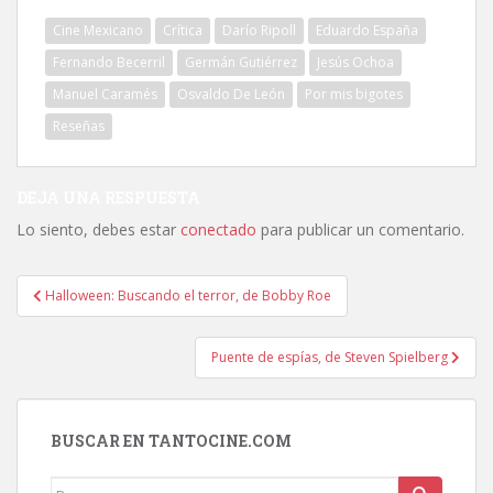
Cine Mexicano
Crítica
Darío Ripoll
Eduardo España
Fernando Becerril
Germán Gutiérrez
Jesús Ochoa
Manuel Caramés
Osvaldo De León
Por mis bigotes
Reseñas
DEJA UNA RESPUESTA
Lo siento, debes estar
conectado
para publicar un comentario.
Navegación
Halloween: Buscando el terror, de Bobby Roe
de
entradas
Puente de espías, de Steven Spielberg
BUSCAR EN TANTOCINE.COM
Buscar: