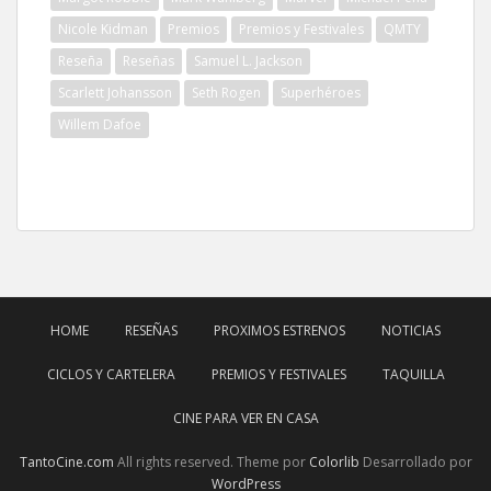
Nicole Kidman
Premios
Premios y Festivales
QMTY
Reseña
Reseñas
Samuel L. Jackson
Scarlett Johansson
Seth Rogen
Superhéroes
Willem Dafoe
HOME
RESEÑAS
PROXIMOS ESTRENOS
NOTICIAS
CICLOS Y CARTELERA
PREMIOS Y FESTIVALES
TAQUILLA
CINE PARA VER EN CASA
TantoCine.com
All rights reserved. Theme por
Colorlib
Desarrollado por
WordPress