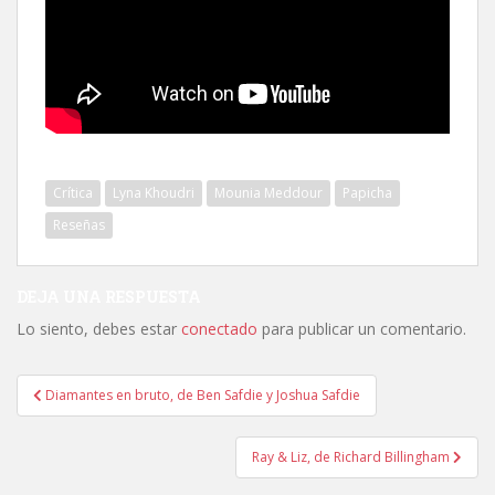
Crítica
Lyna Khoudri
Mounia Meddour
Papicha
Reseñas
DEJA UNA RESPUESTA
Lo siento, debes estar
conectado
para publicar un comentario.
Navegación
Diamantes en bruto, de Ben Safdie y Joshua Safdie
de
entradas
Ray & Liz, de Richard Billingham