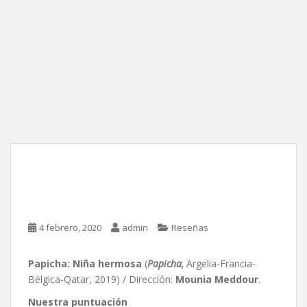
Papicha: Niña hermosa, de
Mounia Meddour
4 febrero, 2020
admin
Reseñas
Papicha: Niña hermosa
(
Papicha,
Argelia-Francia-
Bélgica-Qatar, 2019) / Dirección:
Mounia Meddour
.
Nuestra puntuación