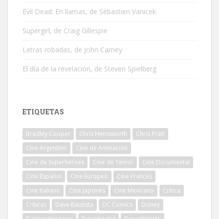
Evil Dead: En llamas, de Sébastien Vanicek
Supergirl, de Craig Gillespie
Letras robadas, de John Carney
El día de la revelación, de Steven Spielberg
ETIQUETAS
Bradley Cooper
Chris Hemsworth
Chris Pratt
Cine Argentino
Cine de Animación
Cine de Superhéroes
Cine de Terror
Cine Documental
Cine Español
Cine Europeo
Cine Francés
Cine Italiano
Cine Japonés
Cine Mexicano
Crítica
Críticas
Dave Bautista
DC Comics
Disney
Djimon Hounsou
Documental
DreamWorks