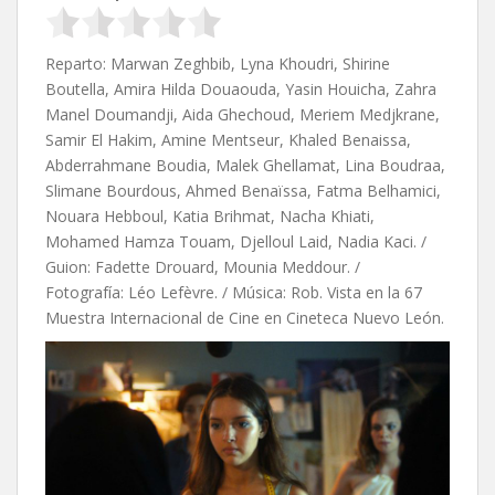
Reparto: Marwan Zeghbib, Lyna Khoudri, Shirine
Boutella, Amira Hilda Douaouda, Yasin Houicha, Zahra
Manel Doumandji, Aida Ghechoud, Meriem Medjkrane,
Samir El Hakim, Amine Mentseur, Khaled Benaissa,
Abderrahmane Boudia, Malek Ghellamat, Lina Boudraa,
Slimane Bourdous, Ahmed Benaïssa, Fatma Belhamici,
Nouara Hebboul, Katia Brihmat, Nacha Khiati,
Mohamed Hamza Touam, Djelloul Laid, Nadia Kaci. /
Guion:
Fadette Drouard,
Mounia Meddour. /
Fotografía: Léo Lefèvre. / Música: Rob. Vista en la 67
Muestra Internacional de Cine en Cineteca Nuevo León.