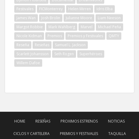
Festivales
FICMonterrey
Helen Mirren
Idris Elba
James Wan
Josh Brolin
Julianne Moore
Liam Neeson
Margot Robbie
Mark Wahlberg
Marvel
Michael Peña
Nicole Kidman
Premios
Premios y Festivales
QMTY
Reseña
Reseñas
Samuel L. Jackson
Scarlett Johansson
Seth Rogen
Superhéroes
Willem Dafoe
HOME
RESEÑAS
PROXIMOS ESTRENOS
NOTICIAS
CICLOS Y CARTELERA
PREMIOS Y FESTIVALES
TAQUILLA