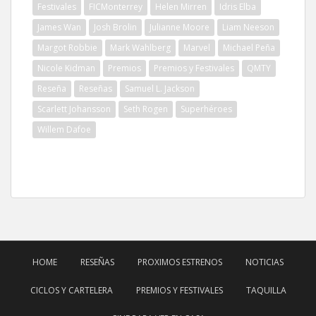
Festivales
FICMonterrey
Helen Mirren
Idris Elba
James Wan
Josh Brolin
Julianne Moore
Liam Neeson
Margot Robbie
Mark Wahlberg
Marvel
Michael Peña
Nicole Kidman
Premios
Premios y Festivales
QMTY
Reseña
Reseñas
Samuel L. Jackson
Scarlett Johansson
Seth Rogen
Superhéroes
Willem Dafoe
HOME
RESEÑAS
PROXIMOS ESTRENOS
NOTICIAS
CICLOS Y CARTELERA
PREMIOS Y FESTIVALES
TAQUILLA