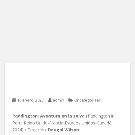
Paddington: Aventura en
la selva, de Dougal Wilson
16 enero, 2025
admin
Uncategorized
Paddington: Aventura en la selva (
Paddington in
Peru
,
Reino Unido-Francia-Estados Unidos-Canadá,
2024) / Dirección:
Dougal Wilson
.