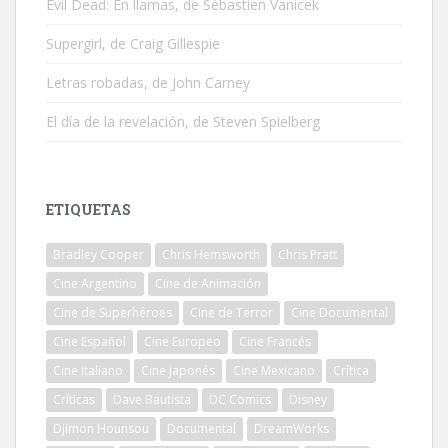
Evil Dead: En llamas, de Sébastien Vanicek
Supergirl, de Craig Gillespie
Letras robadas, de John Carney
El día de la revelación, de Steven Spielberg
ETIQUETAS
Bradley Cooper
Chris Hemsworth
Chris Pratt
Cine Argentino
Cine de Animación
Cine de Superhéroes
Cine de Terror
Cine Documental
Cine Español
Cine Europeo
Cine Francés
Cine Italiano
Cine Japonés
Cine Mexicano
Crítica
Críticas
Dave Bautista
DC Comics
Disney
Djimon Hounsou
Documental
DreamWorks