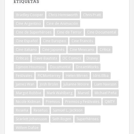
ETIQUETAS
Bradley Cooper
Chris Hemsworth
Chris Pratt
Cine Argentino
Cine de Animación
Cine de Superhéroes
Cine de Terror
Cine Documental
Cine Español
Cine Europeo
Cine Francés
Cine Italiano
Cine Japonés
Cine Mexicano
Crítica
Críticas
Dave Bautista
DC Comics
Disney
Djimon Hounsou
Documental
DreamWorks
Festivales
FICMonterrey
Helen Mirren
Idris Elba
James Wan
Josh Brolin
Julianne Moore
Liam Neeson
Margot Robbie
Mark Wahlberg
Marvel
Michael Peña
Nicole Kidman
Premios
Premios y Festivales
QMTY
Reseña
Reseñas
Samuel L. Jackson
Scarlett Johansson
Seth Rogen
Superhéroes
Willem Dafoe