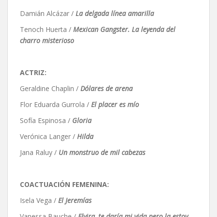
Damián Alcázar /
La delgada línea amarilla
Tenoch Huerta /
Mexican Gangster. La leyenda del
charro misterioso
ACTRIZ:
Geraldine Chaplin /
Dólares de arena
Flor Eduarda Gurrola /
El placer es mío
Sofía Espinosa /
Gloria
Verónica Langer /
Hilda
Jana Raluy /
Un monstruo de mil cabezas
COACTUACIÓN FEMENINA:
Isela Vega /
El Jeremías
Vanessa Bauche /
Elvira, te daría mi vida pero la estoy