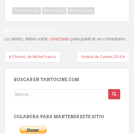
Cine Mexicano
Nominados
Premios Ariel
DEJA UNA RESPUESTA
Lo siento, debes estar
conectado
para publicar un comentario.
Navegación
Chronic, de Michel Franco
Festival de Cannes 2016
de
entradas
BUSCAR EN TANTOCINE.COM
Buscar:
COLABORA PARA MANTENER ESTE SITIO