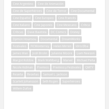
Cine Argentino
Cine de Animación
Cine de Superhéroes
Cine de Terror
Cine Documental
Cine Español
Cine Europeo
Cine Francés
Cine Italiano
Cine Japonés
Cine Mexicano
Crítica
Críticas
Dave Bautista
DC Comics
Disney
Djimon Hounsou
Documental
DreamWorks
Festivales
FICMonterrey
Helen Mirren
Idris Elba
James Wan
Josh Brolin
Julianne Moore
Liam Neeson
Margot Robbie
Mark Wahlberg
Marvel
Michael Peña
Nicole Kidman
Premios
Premios y Festivales
QMTY
Reseña
Reseñas
Samuel L. Jackson
Scarlett Johansson
Seth Rogen
Superhéroes
Willem Dafoe