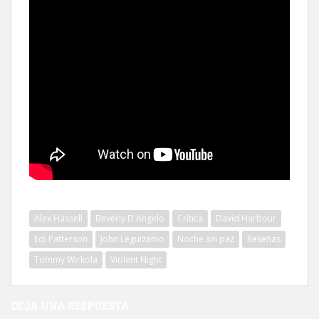
Alex Hassell
Beverly D'Angelo
Crítica
David Harbour
Edi Patterson
John Leguizamo
Noche sin paz
Reseñas
Tommy Wirkola
Violent Night
DEJA UNA RESPUESTA