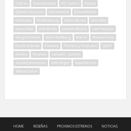
Críticas
Dave Bautista
DC Comics
Disney
Djimon Hounsou
Documental
DreamWorks
Festivales
FICMonterrey
Helen Mirren
Idris Elba
James Wan
Josh Brolin
Julianne Moore
Liam Neeson
Margot Robbie
Mark Wahlberg
Marvel
Michael Peña
Nicole Kidman
Premios
Premios y Festivales
QMTY
Reseña
Reseñas
Samuel L. Jackson
Scarlett Johansson
Seth Rogen
Superhéroes
Willem Dafoe
HOME
RESEÑAS
PROXIMOS ESTRENOS
NOTICIAS