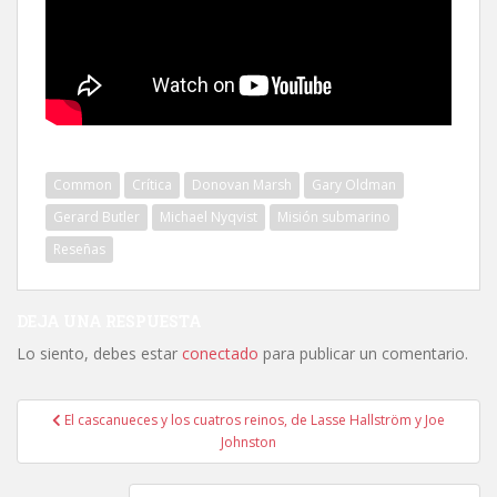
Common
Crítica
Donovan Marsh
Gary Oldman
Gerard Butler
Michael Nyqvist
Misión submarino
Reseñas
DEJA UNA RESPUESTA
Lo siento, debes estar
conectado
para publicar un comentario.
Navegación
El cascanueces y los cuatros reinos, de Lasse Hallström y Joe
de
Johnston
entradas