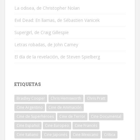
La odisea, de Christopher Nolan
Evil Dead: En llamas, de Sébastien Vanicek
Supergirl, de Craig Gillespie
Letras robadas, de John Carney
El día de la revelación, de Steven Spielberg
ETIQUETAS
Bradley Cooper
Chris Hemsworth
Chris Pratt
Cine Argentino
Cine de Animación
Cine de Superhéroes
Cine de Terror
Cine Documental
Cine Español
Cine Europeo
Cine Francés
Cine Italiano
Cine Japonés
Cine Mexicano
Crítica