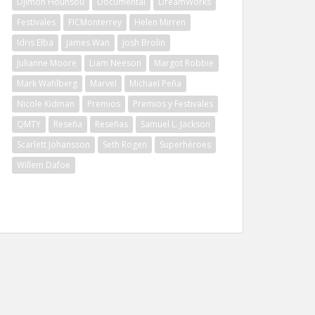
Djimon Hounsou
Documental
DreamWorks
Festivales
FICMonterrey
Helen Mirren
Idris Elba
James Wan
Josh Brolin
Julianne Moore
Liam Neeson
Margot Robbie
Mark Wahlberg
Marvel
Michael Peña
Nicole Kidman
Premios
Premios y Festivales
QMTY
Reseña
Reseñas
Samuel L. Jackson
Scarlett Johansson
Seth Rogen
Superhéroes
Willem Dafoe