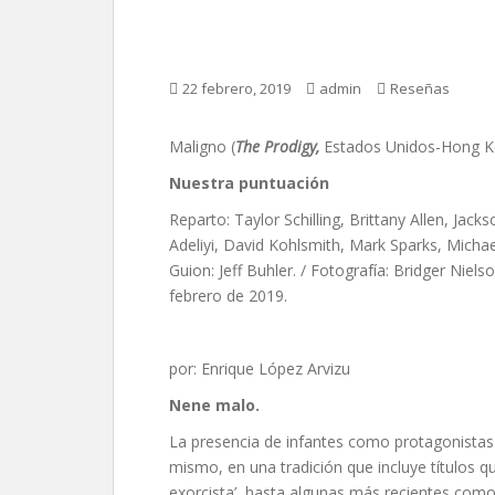
Maligno, de Nichola
22 febrero, 2019
admin
Reseñas
Maligno (
The Prodigy,
Estados Unidos-Hong Ko
Nuestra puntuación
Reparto: Taylor Schilling, Brittany Allen, Ja
Adeliyi, David Kohlsmith, Mark Sparks, Michae
Guion: Jeff Buhler. / Fotografía: Bridger Niel
febrero de 2019.
por: Enrique López Arvizu
Nene malo.
La presencia de infantes como protagonistas 
mismo, en una tradición que incluye títulos qu
exorcista’, hasta algunas más recientes como ‘