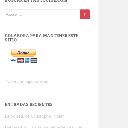
BUSCAR EN TANTOCINE.COM
Buscar:
COLABORA PARA MANTENER ESTE
SITIO
Tweets por @tantocine
ENTRADAS RECIENTES
La odisea, de Christopher Nolan
Evil Dead: En llamas, de Sébastien Vanicek