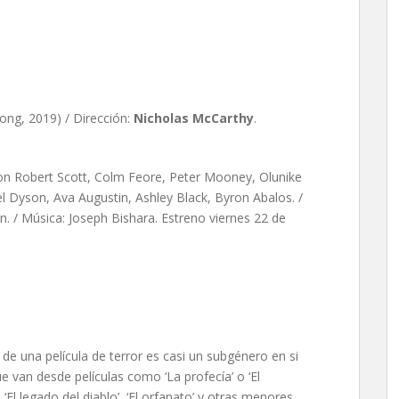
s McCarthy
ng, 2019) / Dirección:
Nicholas McCarthy
.
ckson Robert Scott, Colm Feore, Peter Mooney, Olunike
l Dyson, Ava Augustin, Ashley Black, Byron Abalos. /
son. / Música: Joseph Bishara. Estreno viernes 22 de
de una película de terror es casi un subgénero en si
e van desde películas como ‘La profecía’ o ‘El
El legado del diablo’, ‘El orfanato’ y otras menores