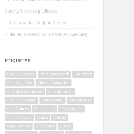
Supergirl, de Craig Gillespie
Letras robadas, de John Carney
El día de la revelación, de Steven Spielberg
ETIQUETAS
Bradley Cooper
Chris Hemsworth
Chris Pratt
Cine Argentino
Cine de Animación
Cine de Superhéroes
Cine de Terror
Cine Documental
Cine Español
Cine Europeo
Cine Francés
Cine Italiano
Cine Japonés
Cine Mexicano
Crítica
Críticas
Dave Bautista
DC Comics
Disney