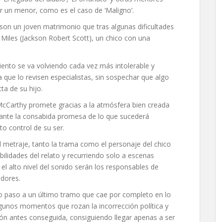
r un menor, como es el caso de ‘Maligno’.
 son un joven matrimonio que tras algunas dificultades
Miles (Jackson Robert Scott), un chico con una
nto se va volviendo cada vez más intolerable y
a que lo revisen especialistas, sin sospechar que algo
ta de su hijo.
 McCarthy promete gracias a la atmósfera bien creada
, ante la consabida promesa de lo que sucederá
o control de su ser.
l metraje, tanto la trama como el personaje del chico
bilidades del relato y recurriendo solo a escenas
l alto nivel del sonido serán los responsables de
adores.
do paso a un último tramo que cae por completo en lo
lgunos momentos que rozan la incorrección política y
ón antes conseguida, consiguiendo llegar apenas a ser