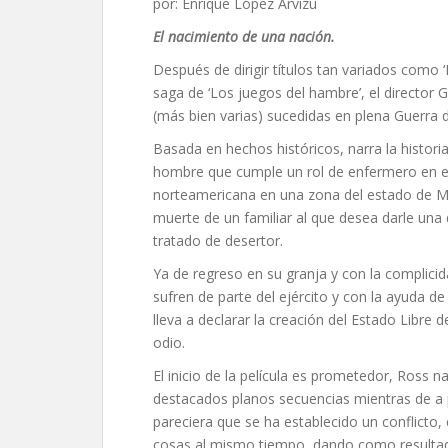
por: Enrique López Arvizu
El nacimiento de una nación.
Después de dirigir títulos tan variados como ‘Pl
saga de ‘Los juegos del hambre’, el director 
(más bien varias) sucedidas en plena Guerra 
Basada en hechos históricos, narra la histo
hombre que cumple un rol de enfermero en el 
norteamericana en una zona del estado de Mis
muerte de un familiar al que desea darle una 
tratado de desertor.
Ya de regreso en su granja y con la complicid
sufren de parte del ejército y con la ayuda d
lleva a declarar la creación del Estado Libre 
odio.
El inicio de la película es prometedor, Ross n
destacados planos secuencias mientras de a 
pareciera que se ha establecido un conflicto,
cosas al mismo tiempo, dando como resultado