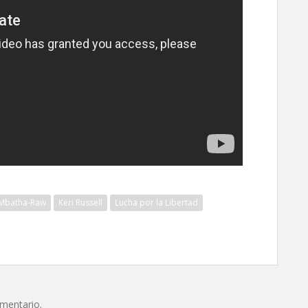
Mbatha-Raw
Keri Russell
Lucha por la Libertad
omentario.