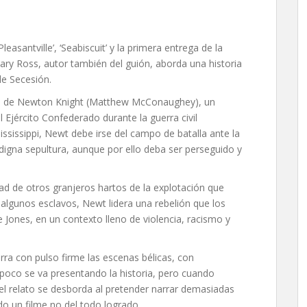
easantville’, ‘Seabiscuit’ y la primera entrega de la
Gary Ross, autor también del guión, aborda una historia
de Secesión.
ria de Newton Knight (Matthew McConaughey), un
Ejército Confederado durante la guerra civil
sissippi, Newt debe irse del campo de batalla ante la
digna sepultura, aunque por ello deba ser perseguido y
ad de otros granjeros hartos de la explotación que
e algunos esclavos, Newt lidera una rebelión que los
de Jones, en un contexto lleno de violencia, racismo y
arra con pulso firme las escenas bélicas, con
poco se va presentando la historia, pero cuando
 el relato se desborda al pretender narrar demasiadas
 un filme no del todo logrado.