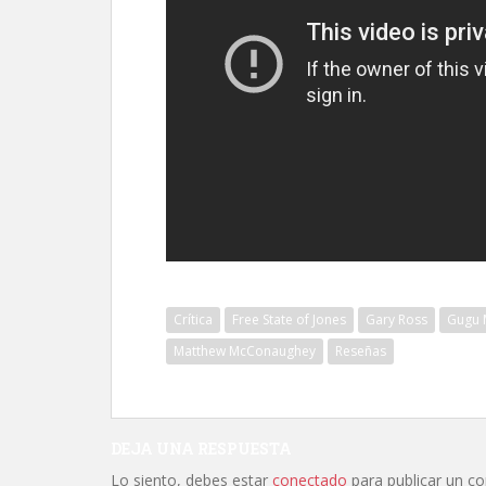
Crítica
Free State of Jones
Gary Ross
Gugu 
Matthew McConaughey
Reseñas
DEJA UNA RESPUESTA
Lo siento, debes estar
conectado
para publicar un c