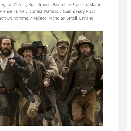
ry, Joe Chrest, Kurt Krause, Brian Lee Franklin, Martin
awrence Turner, Donald Watkins. / Guión: Gary Ross
noît Delhomme. / Música: Nicholas Britell. Estreno