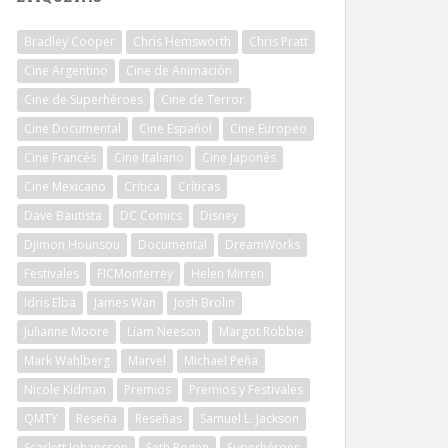
Bradley Cooper
Chris Hemsworth
Chris Pratt
Cine Argentino
Cine de Animación
Cine de Superhéroes
Cine de Terror
Cine Documental
Cine Español
Cine Europeo
Cine Francés
Cine Italiano
Cine Japonés
Cine Mexicano
Crítica
Críticas
Dave Bautista
DC Comics
Disney
Djimon Hounsou
Documental
DreamWorks
Festivales
FICMonterrey
Helen Mirren
Idris Elba
James Wan
Josh Brolin
Julianne Moore
Liam Neeson
Margot Robbie
Mark Wahlberg
Marvel
Michael Peña
Nicole Kidman
Premios
Premios y Festivales
QMTY
Reseña
Reseñas
Samuel L. Jackson
Scarlett Johansson
Seth Rogen
Superhéroes